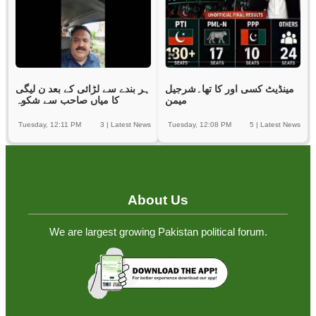
مینڈیٹ کسی اور کا تھا۔شرجیل
ہر بندے سے لڑائی کے بعد ن لیگی
میمن
کا میاں صاحب سے شکوہ
Tuesday, 12:11 PM
3
|
Latest News
Tuesday, 12:08 PM
5
|
Latest News
About Us
We are largest growing Pakistan political forum.