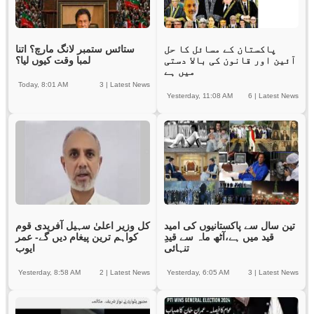
پاکستان کے مسائل کا حل
ستائس ستمبر لانگ مارچ؟ اتنا
آئین اور قانون کی بالا دستی
لمبا وقت کیوں لیا؟
میں ہے
Today, 8:01 AM
3
|
Latest News
Yesterday, 11:08 AM
6
|
Latest News
تین سال سے پاکستانیوں کی امید
کل وزیر اعلیٰ سہیل آفریدی قوم
قید میں ہے،آٹھ ماہ سے قیدِ
کواہم ترین پیغام دیں گے- عمر
تنہائی
ایوب
Yesterday, 8:58 AM
2
|
Latest News
Yesterday, 6:05 AM
3
|
Latest News