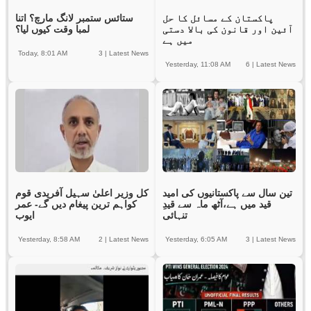
پاکستان کے مسائل کا حل
ستائس ستمبر لانگ مارچ؟ اتنا
آئین اور قانون کی بالا دستی
لمبا وقت کیوں لیا؟
میں ہے
Today, 8:01 AM
3
|
Latest News
Yesterday, 11:08 AM
6
|
Latest News
تین سال سے پاکستانیوں کی امید
کل وزیر اعلیٰ سہیل آفریدی قوم
قید میں ہے،آٹھ ماہ سے قیدِ
کواہم ترین پیغام دیں گے- عمر
تنہائی
ایوب
Yesterday, 8:58 AM
2
|
Latest News
Yesterday, 6:05 AM
3
|
Latest News