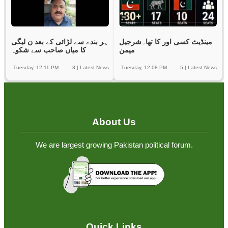
مینڈیٹ کسی اور کا تھا۔شرجیل
ہر بندے سے لڑائی کے بعد ن لیگی
میمن
کا میاں صاحب سے شکوہ
Tuesday, 12:11 PM
3
|
Latest News
Tuesday, 12:08 PM
5
|
Latest News
About Us
We are largest growing Pakistan political forum.
Quick Links