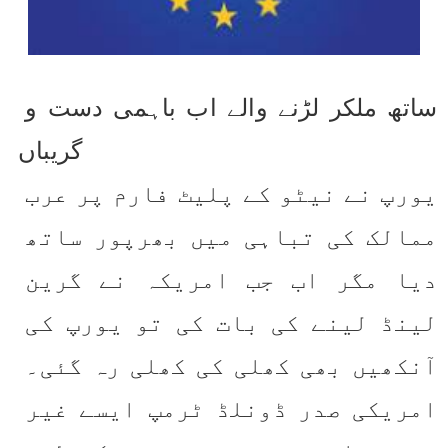
ساتھ ملکر لڑنے والے اب باہمی دست و 
گریباں
یورپ نے نیٹو کے پلیٹ فارم پر عرب 
ممالک کی تباہی میں بھرپور ساتھ 
دیا مگر اب جب امریکہ نے گرین 
لینڈ لینے کی بات کی تو یورپ کی 
آنکھیں بھی کھلی کی کھلی رہ گئی۔ 
امریکی صدر ڈونلڈ ٹرمپ ایسے غیر 