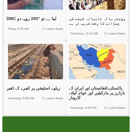
پچھتر سالہ غاصبانہ قبضے کو
DMC لینا ہے تو “200 روپے دو
چھڑانے کا وقت قریب تر ہے
Today, 9:14 AM
2
|
Latest News
Yesterday, 11:53 AM
2
|
Latest News
پاکستان،افغانستان اور ایران کے
ریلوے اسٹیشن پر کچرے کے ڈھیر
بارڈرز پر مارکیٹیں اور عوام کیلئے
کاروبار
Yesterday, 9:39 AM
3
|
Latest News
Yesterday, 6:09 AM
3
|
Latest News