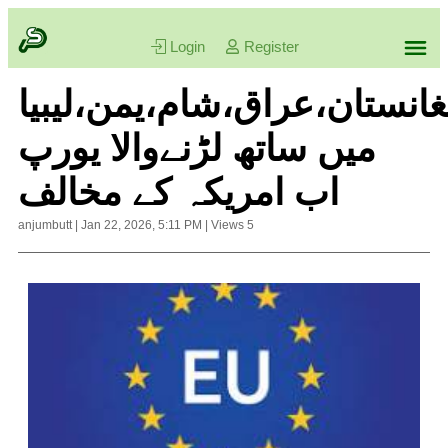
Login
Register
غانستان،عراق،شام،یمن،لیبیا
میں ساتھ لڑنےوالا یورپ
اب امریکہ کے مخالف
anjumbutt
|
Jan 22, 2026, 5:11 PM
|
Views
5