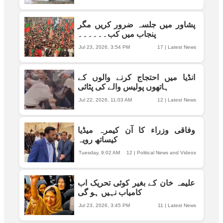
پشاور میں جلسہ ضرور کریں مگر
پنجاب میں کب۔۔۔۔۔۔
Jul 23, 2026, 3:54 PM
17
|
Latest News
انڈیا میں احتجاج کرنے والوں کے
ہاتھوں پولیس والے کی پٹائی
Jul 22, 2026, 11:03 AM
12
|
Latest News
وفاقی وزراء کا آن کیمرہ میڈیا
کیساتھ رویہ
Tuesday, 9:02 AM
12
|
Political News and Videos
علیمہ خان کے بغیر کوئی تحریک اب
کامیاب نہیں ہو گی
Jul 23, 2026, 3:45 PM
11
|
Latest News