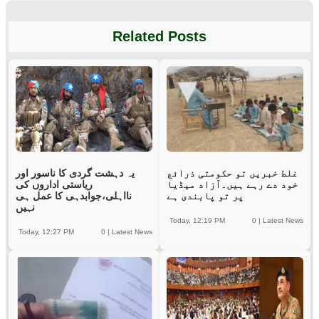
Related Posts
غلط خبریں تو حکومتی ذرائع
یہ دہشت گردی کا ناسور اور
خود دے رہے ہیں۔آزاد میڈیا
ریاستی اداروں کی
پر تو پابندی ہے
نااہلی،جوابدہی کا عمل ہی
نہیں
Today, 12:19 PM
0
|
Latest News
Today, 12:27 PM
0
|
Latest News