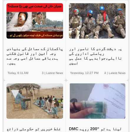
یہ دہشت گردی کا ناسور اور
پاکستان کے مسائل کی بنیادی
ریاستی اداروں کی
وجہ آئین اور قانون شکنی
نااہلی،جوابدہی کا عمل ہی
ہے،باقی مسائل اسی وجہ سے
نہیں
ہیں۔
Today, 6:11 AM
3
|
Latest News
Yesterday, 12:27 PM
4
|
Latest News
DMC لینا ہے تو “200 روپے
غلط خبریں تو حکومتی ذرائع