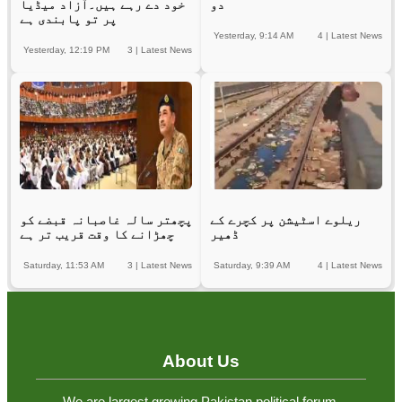
دو
خود دے رہے ہیں۔آزاد میڈیا
پر تو پابندی ہے
Yesterday, 9:14 AM
4
|
Latest News
Yesterday, 12:19 PM
3
|
Latest News
ریلوے اسٹیشن پر کچرے کے
پچھتر سالہ غاصبانہ قبضے کو
ڈھیر
چھڑانے کا وقت قریب تر ہے
Saturday, 11:53 AM
3
|
Latest News
Saturday, 9:39 AM
4
|
Latest News
About Us
We are largest growing Pakistan political forum.