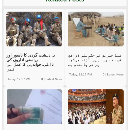
غلط خبریں تو حکومتی ذرائع
یہ دہشت گردی کا ناسور اور
خود دے رہے ہیں۔آزاد میڈیا
ریاستی اداروں کی
پر تو پابندی ہے
نااہلی،جوابدہی کا عمل ہی
نہیں
Today, 12:19 PM
0
|
Latest News
Today, 12:27 PM
0
|
Latest News