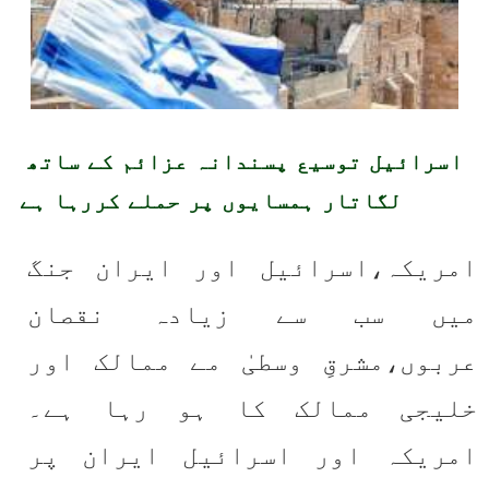
اسرائیل توسیع پسندانہ عزائم کے ساتھ 
لگاتار ہمسایوں پر حملے کررہا ہے
امریکہ،اسرائیل اور ایران جنگ 
میں سب سے زیادہ نقصان 
عربوں،مشرقِ وسطیٰ مے ممالک اور 
خلیجی ممالک کا ہو رہا ہے۔ 
امریکہ اور اسرائیل ایران پر 