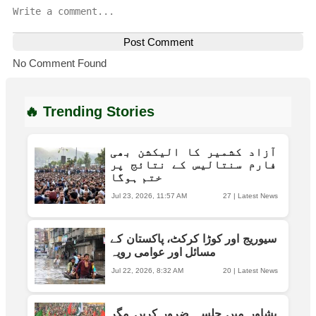
Post Comment
No Comment Found
🔥 Trending Stories
آزاد کشمیر کا الیکشن بھی
فارم سنتالیس کے نتائج پر
ختم ہوگا
Jul 23, 2026, 11:57 AM
27
|
Latest News
سیوریج اور کوڑا کرکٹ، پاکستان کے
مسائل اور عوامی رویہ
Jul 22, 2026, 8:32 AM
20
|
Latest News
پشاور میں جلسہ ضرور کریں مگر