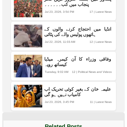
پنجاب میں کب۔۔۔۔۔۔
Jul 23, 2026, 3:54 PM
17
|
Latest News
انڈیا میں احتجاج کرنے والوں کے
ہاتھوں پولیس والے کی پٹائی
Jul 22, 2026, 11:03 AM
12
|
Latest News
وفاقی وزراء کا آن کیمرہ میڈیا
کیساتھ رویہ
Tuesday, 9:02 AM
12
|
Political News and Videos
علیمہ خان کے بغیر کوئی تحریک اب
کامیاب نہیں ہو گی
Jul 23, 2026, 3:45 PM
11
|
Latest News
Related Posts