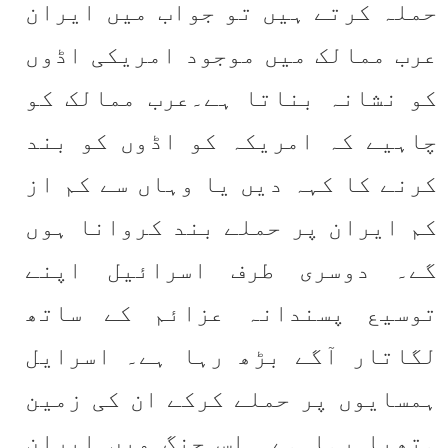
حملہ کرتے ہیں تو جواب میں ایران 
عرب ممالک میں موجود امریکی اڈوں 
کو نشانہ بناتا ہے۔عرب ممالک کو 
چاہیے کہ امریکہ کو اڈوں کو بند 
کرنے کا کہہ دیں یا وہاں سے کم از 
کم ایران پر حملے بند کروانا ہوں 
گے۔ دوسری طرف اسرائیل اپنے 
توسیع پسندانہ عزائم کے ساتھ 
لگاتار آگے بڑھ رہا ہے۔ اسرایل 
ہمسایوں پر حملے کرکے ان کی زمین 
ہتھیا رہا ہے۔ اس جنگ میں ایران 