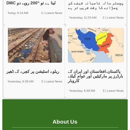
پچھتر سالہ غاصبانہ قبضے کو
DMC لینا ہے تو “200 روپے دو
چھڑانے کا وقت قریب تر ہے
Today, 9:14 AM
2
|
Latest News
Yesterday, 11:53 AM
2
|
Latest News
پاکستان،افغانستان اور ایران کے
ریلوے اسٹیشن پر کچرے کے ڈھیر
بارڈرز پر مارکیٹیں اور عوام کیلئے
کاروبار
Yesterday, 9:39 AM
3
|
Latest News
Yesterday, 6:09 AM
3
|
Latest News
About Us