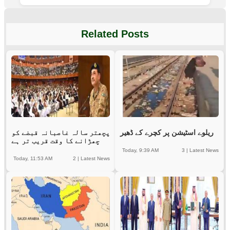
Related Posts
ریلوے اسٹیشن پر کچرے کے ڈھیر
پچھتر سالہ غاصبانہ قبضے کو
چھڑانے کا وقت قریب تر ہے
Today, 9:39 AM
3
|
Latest News
Today, 11:53 AM
2
|
Latest News