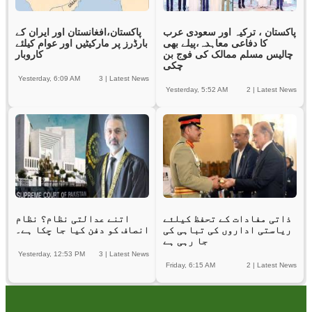
پاکستان ، ترکیہ اور سعودی عرب
پاکستان،افغانستان اور ایران کے
کا دفاعی معاہدہ،پیلے بھی
بارڈرز پر مارکیٹیں اور عوام کیلئے
چالیس مسلم ممالک کی فوج بن
کاروبار
چکی
Yesterday, 6:09 AM
3
|
Latest News
Yesterday, 5:52 AM
2
|
Latest News
ذاتی مفادات کے تحفظ کیلئے
اتنے عدالتی نظام؟ نظام
ریاستی اداروں کی تباہی کی
انصاف کو دفن کیا جا چکا ہے۔
جا رہی ہے
Yesterday, 12:53 PM
3
|
Latest News
Friday, 6:15 AM
2
|
Latest News