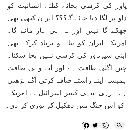
پاور کی کرسی بچانے کیلئے انسانیت کو 
داو پر لگا دیا جائے گا؟؟؟ ایران کبھی بھی 
جھکے گا نہیں اور نہ ہی ہار مانے گا۔ 
امریکہ ایران کو تباہ و برباد کرکے بھی 
اپنی سپرپاور کی کرسی نہیں بچا سکتا۔ 
چین اگلی طاقت ہے اور آنے والی طاقت 
ہمیشہ اپنے راستے صاف کرتی آگے بڑھتی 
ہے۔ رہی سہی کسر اسرائیل نے امریکہ 
کو اس جنگ میں دھکیل کر پوری کر دی۔
0