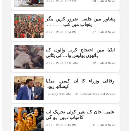
Jul 22, 2026, 8:32 AM
20
|
Latest News
پشاور میں جلسہ ضرور کریں مگر
پنجاب میں کب۔۔۔۔۔۔
Jul 23, 2026, 3:54 PM
17
|
Latest News
انڈیا میں احتجاج کرنے والوں کے
ہاتھوں پولیس والے کی پٹائی
Jul 22, 2026, 11:03 AM
12
|
Latest News
وفاقی وزراء کا آن کیمرہ میڈیا
کیساتھ رویہ
Tuesday, 9:02 AM
12
|
Political News and Videos
علیمہ خان کے بغیر کوئی تحریک اب
کامیاب نہیں ہو گی
Jul 23, 2026, 3:45 PM
11
|
Latest News