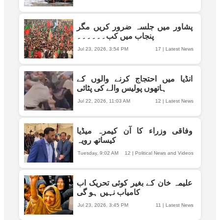
پشاور میں جلسہ ضرور کریں مگر
پنجاب میں کب۔۔۔۔۔۔
Jul 23, 2026, 3:54 PM
17
|
Latest News
انڈیا میں احتجاج کرنے والوں کے
ہاتھوں پولیس والے کی پٹائی
Jul 22, 2026, 11:03 AM
12
|
Latest News
وفاقی وزراء کا آن کیمرہ میڈیا
کیساتھ رویہ
Tuesday, 9:02 AM
12
|
Political News and Videos
علیمہ خان کے بغیر کوئی تحریک اب
کامیاب نہیں ہو گی
Jul 23, 2026, 3:45 PM
11
|
Latest News