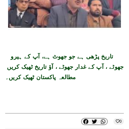
  تاریخ پڑھی ہے جو جھوٹ ہے، آپ کے ہیرو 
جھوٹے ، آپ کے غدار جھوٹے ، آؤ تاریخ ٹھیک کریں 
مطالعہ پاکستان ٹھیک کریں۔
0