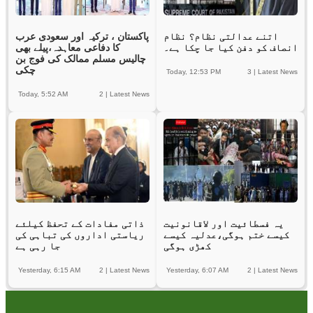
اتنے عدالتی نظام؟ نظام
پاکستان ، ترکیہ اور سعودی عرب
انصاف کو دفن کیا جا چکا ہے۔
کا دفاعی معاہدہ،پیلے بھی
چالیس مسلم ممالک کی فوج بن
چکی
Today, 12:53 PM
3
|
Latest News
Today, 5:52 AM
2
|
Latest News
یہ فسطائیت اور لاقانونیت
ذاتی مفادات کے تحفظ کیلئے
کیسے ختم ہوگی،عدلیہ کیسے
ریاستی اداروں کی تباہی کی
کھڑی ہوگی
جا رہی ہے
Yesterday, 6:15 AM
2
|
Latest News
Yesterday, 6:07 AM
2
|
Latest News