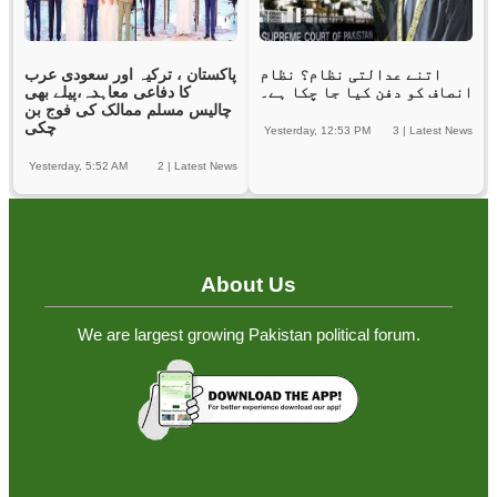
اتنے عدالتی نظام؟ نظام
پاکستان ، ترکیہ اور سعودی عرب
انصاف کو دفن کیا جا چکا ہے۔
کا دفاعی معاہدہ،پیلے بھی
چالیس مسلم ممالک کی فوج بن
چکی
Yesterday, 12:53 PM
3
|
Latest News
Yesterday, 5:52 AM
2
|
Latest News
About Us
We are largest growing Pakistan political forum.