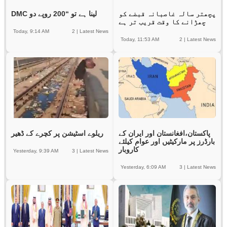
پچھتر سالہ غاصبانہ قبضے کو
DMC لینا ہے تو “200 روپے دو
چھڑانے کا وقت قریب تر ہے
Today, 9:14 AM
2
|
Latest News
Today, 11:53 AM
2
|
Latest News
پاکستان،افغانستان اور ایران کے
ریلوے اسٹیشن پر کچرے کے ڈھیر
بارڈرز پر مارکیٹیں اور عوام کیلئے
کاروبار
Yesterday, 9:39 AM
3
|
Latest News
Yesterday, 6:09 AM
3
|
Latest News