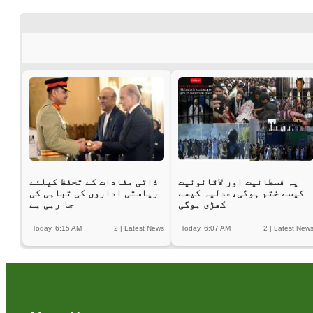
یہ فسطائیت اور لاقانونیت
ذاتی مفادات کے تحفظ کیلئے
کیسے ختم ہوگی،عدلیہ کیسے
ریاستی اداروں کی تباہی کی
کھڑی ہوگی
جا رہی ہے
Today, 6:15 AM
2
|
Latest News
Today, 6:07 AM
2
|
Latest New