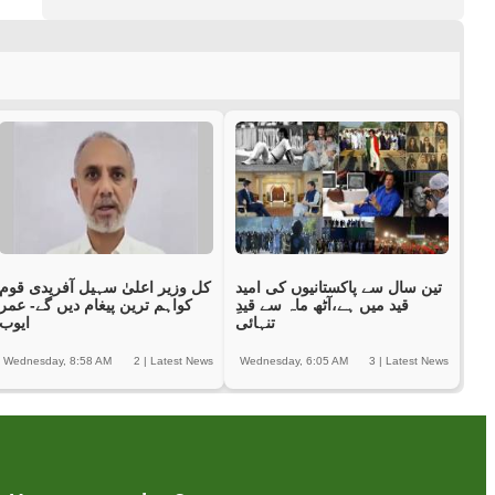
تین سال سے پاکستانیوں کی امید
کل وزیر اعلیٰ سہیل آفریدی قوم
قید میں ہے،آٹھ ماہ سے قیدِ
کواہم ترین پیغام دیں گے- عمر
تنہائی
ایوب
Wednesday, 8:58 AM
2
|
Latest News
Wednesday, 6:05 AM
3
|
Latest News