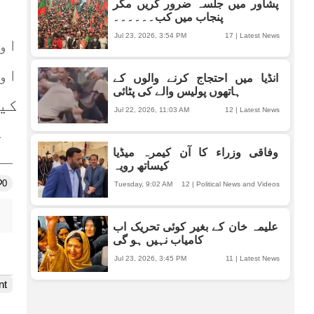
پشاور میں جلسہ ضرور کریں مگر
پنجاب میں کب۔۔۔۔۔۔
Jul 23, 2026, 3:54 PM
17
|
Latest News
انڈیا میں احتجاج کرنے والوں کے
ہاتھوں پولیس والے کی پٹائی
Jul 22, 2026, 11:03 AM
12
|
Latest News
ج
وفاقی وزراء کا آن کیمرہ میڈیا
کیساتھ رویہ
0
Tuesday, 9:02 AM
12
|
Political News and Videos
علیمہ خان کے بغیر کوئی تحریک اب
کامیاب نہیں ہو گی
Jul 23, 2026, 3:45 PM
11
|
Latest News
nt