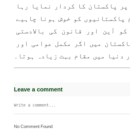
الاقوامی سطح پر پاکستان کا کردار نمایا رہا 
اور دنیا اس کی معترف ہے۔ من حیث القوم پاکستانیوں کو خوش ہونا چاہیے 
اور ساتھ ہی اندرون ملک پاکستانیوں کو آین اور قانون کی بالادستی 
کیلئے لگاتار کوشش کرتے رہنے چاہیے۔پاکستان میں اگر مکمل عوامی اور 
ر دنیا میں مقام بہت زیادہ ہوتا۔
Leave a comment
No Comment Found