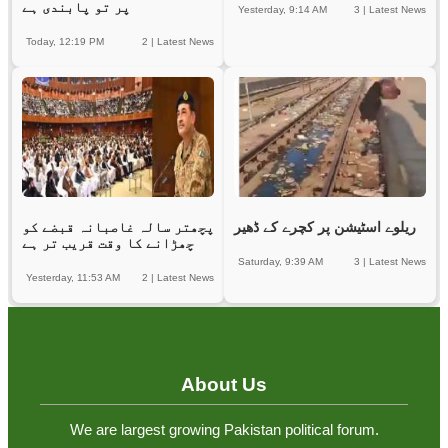
پر تو پابندی ہے
Yesterday, 9:14 AM
3
|
Latest News
Today, 12:19 PM
2
|
Latest News
ریلوے اسٹیشن پر کچرے کے ڈھیر
پچھتر سالہ غاصبانہ قبضے کو
چھڑانے کا وقت قریب تر ہے
Saturday, 9:39 AM
3
|
Latest News
Yesterday, 11:53 AM
2
|
Latest News
About Us
We are largest growing Pakistan political forum.