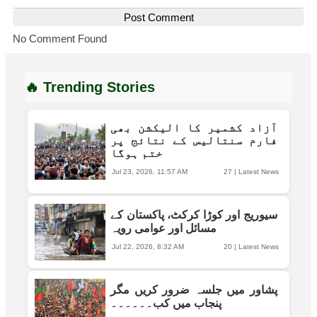
Post Comment
No Comment Found
🔥 Trending Stories
آزاد کشمیر کا الیکشن بھی
فارم سنتالیس کے نتائج پر
ختم ہوگا
Jul 23, 2026, 11:57 AM
27
|
Latest News
سیوریج اور کوڑا کرکٹ، پاکستان کے
مسائل اور عوامی رویہ
Jul 22, 2026, 8:32 AM
20
|
Latest News
پشاور میں جلسہ ضرور کریں مگر
پنجاب میں کب۔۔۔۔۔۔