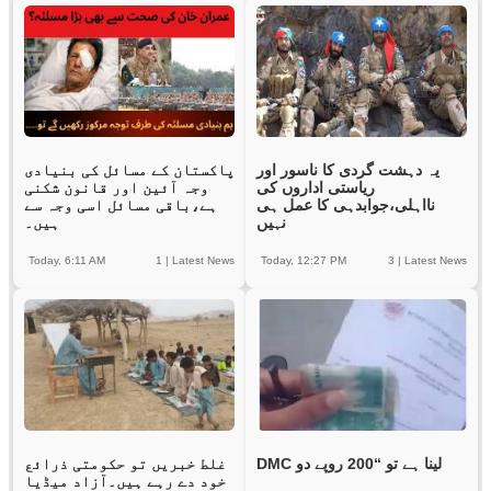
یہ دہشت گردی کا ناسور اور
پاکستان کے مسائل کی بنیادی
ریاستی اداروں کی
وجہ آئین اور قانون شکنی
نااہلی،جوابدہی کا عمل ہی
ہے،باقی مسائل اسی وجہ سے
نہیں
ہیں۔
Today, 6:11 AM
1
|
Latest News
Today, 12:27 PM
3
|
Latest News
DMC لینا ہے تو “200 روپے دو
غلط خبریں تو حکومتی ذرائع
خود دے رہے ہیں۔آزاد میڈیا