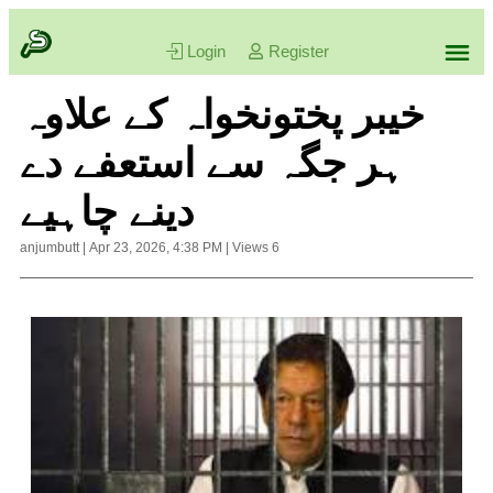
Login
Register
خیبر پختونخواہ کے علاوہ
ہر جگہ سے استعفے دے
دینے چاہیے
anjumbutt
|
Apr 23, 2026, 4:38 PM
|
Views
6