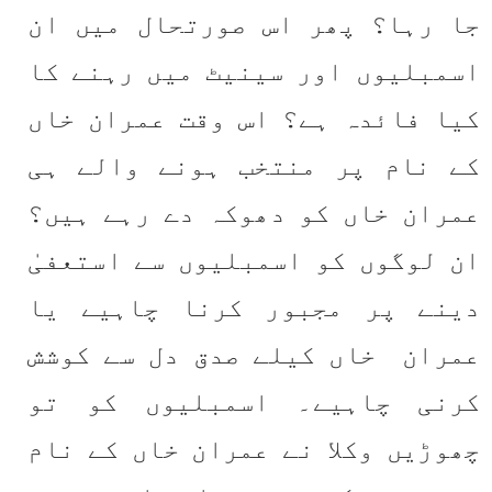
جا رہا؟ پھر اس صورتحال میں ان 
اسمبلیوں اور سینیٹ میں رہنے کا 
کیا فائدہ ہے؟ اس وقت عمران خاں 
کے نام پر منتخب ہونے والے ہی 
عمران خاں کو دھوکہ دے رہے ہیں؟ 
ان لوگوں کو اسمبلیوں سے استعفیٰ 
دینے پر مجبور کرنا چاہیے یا 
عمران  خاں کیلے صدق دل سے کوشش 
کرنی چاہیے۔ اسمبلیوں کو تو 
چھوڑیں وکلا نے عمران خاں کے نام 