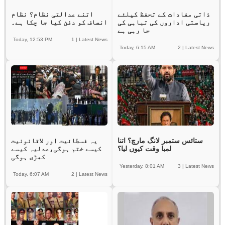
ذاتی مفادات کے تحفظ کیلئے
اتنے عدالتی نظام؟ نظام
ریاستی اداروں کی تباہی کی
انصاف کو دفن کیا جا چکا ہے۔
جا رہی ہے
Today, 12:53 PM
1
|
Latest News
Today, 6:15 AM
2
|
Latest News
ستائس ستمبر لانگ مارچ؟ اتنا
یہ فسطائیت اور لاقانونیت
لمبا وقت کیوں لیا؟
کیسے ختم ہوگی،عدلیہ کیسے
کھڑی ہوگی
Yesterday, 8:01 AM
3
|
Latest News
Today, 6:07 AM
2
|
Latest News