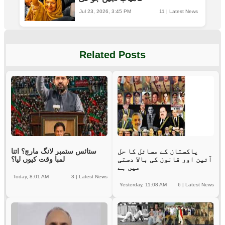
Jul 23, 2026, 3:45 PM
11
|
Latest News
Related Posts
پاکستان کے مسائل کا حل
ستائس ستمبر لانگ مارچ؟ اتنا
آئین اور قانون کی بالا دستی
لمبا وقت کیوں لیا؟
میں ہے
Today, 8:01 AM
3
|
Latest News
Yesterday, 11:08 AM
6
|
Latest News