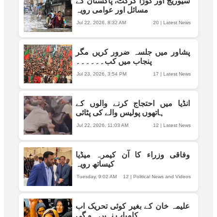
سیوریج اور کوڑا کرکٹ، پاکستان کے
مسائل اور عوامی رویہ
Jul 22, 2026, 8:32 AM
20
|
Latest News
پشاور میں جلسہ ضرور کریں مگر
پنجاب میں کب۔۔۔۔۔۔
Jul 23, 2026, 3:54 PM
17
|
Latest News
انڈیا میں احتجاج کرنے والوں کے
ہاتھوں پولیس والے کی پٹائی
Jul 22, 2026, 11:03 AM
12
|
Latest News
وفاقی وزراء کا آن کیمرہ میڈیا
کیساتھ رویہ
Tuesday, 9:02 AM
12
|
Political News and Videos
علیمہ خان کے بغیر کوئی تحریک اب
کامیاب نہیں ہو گی