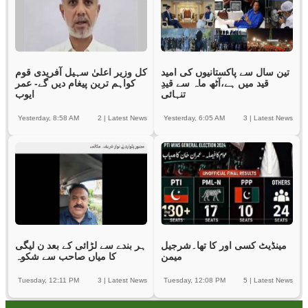
تین سال سے پاکستانیوں کی امید
کل وزیر اعلیٰ سہیل آفریدی قوم
قید میں ہے،آٹھ ماہ سے قیدِ
کواہم ترین پیغام دیں گے- عمر
تنہائی
ایوب
Yesterday, 8:58 AM
2
|
Latest News
Yesterday, 6:05 AM
3
|
Latest News
مینڈیٹ کسی اور کا تھا۔شرجیل
ہر بندے سے لڑائی کے بعد ن لیگی
میمن
کا میاں صاحب سے شکوہ
Tuesday, 12:11 PM
3
|
Latest News
Tuesday, 12:08 PM
5
|
Latest News