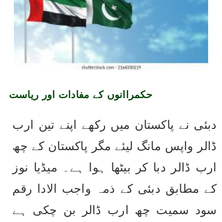
حکمراانوں کے مفادات اور ریاست 
دبئی نے پاکستان میں رکھے اپنے تین ارب 
ڈالر واپس مانگ لیئے مگر پاکستان کے چھ 
ارب ڈالر دبا کر بیٹھا ہوا ہے۔ میڈیا نوز 
کے مطابق دبئی کے ذمہ واجب الادا رقم 
سود سمیت چھ ارب ڈالر بن چکی ہے 