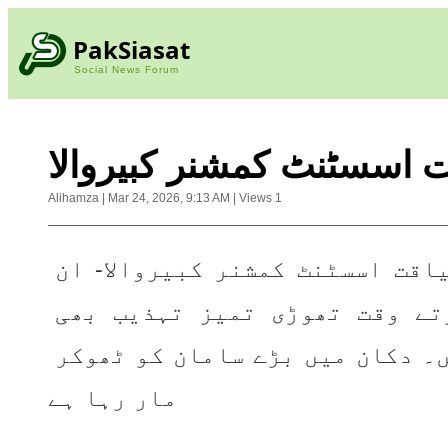
PakSiasat
Social News Forum
قت اسسٹنٹ کمشنر کبیروالا
Alihamza
|
Mar 24, 2026, 9:13 AM
|
Views
1
رانا عامر لیاقت اسسٹنٹ کمشنر کبیروالا- ان 
کو بھرتی کرتے وقت تھوڑی تمیز تہذیب بھی 
سکھادیا کریں۔ دکان میں بڑے سامان کو ٹھوکر 
مار رہا ہے