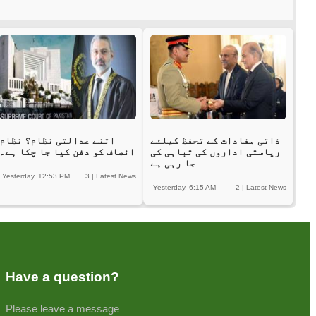
ذاتی مفادات کے تحفظ کیلئے
اتنے عدالتی نظام؟ نظام
ریاستی اداروں کی تباہی کی
انصاف کو دفن کیا جا چکا ہے۔
جا رہی ہے
Yesterday, 12:53 PM
3
|
Latest News
Yesterday, 6:15 AM
2
|
Latest News
Have a question?
Please leave a message