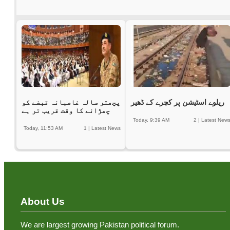
ریلوے اسٹیشن پر کچرے کے ڈھیر
پچھتر سالہ غاصبانہ قبضے کو
چھڑانے کا وقت قریب تر ہے
Today, 9:39 AM
2
|
Latest New
Today, 11:53 AM
1
|
Latest News
About Us
We are largest growing Pakistan political forum.