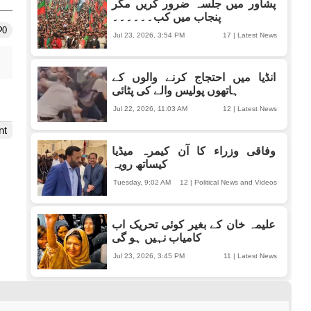
پشاور میں جلسہ ضرور کریں مگر
پنجاب میں کب۔۔۔۔۔۔
0
Jul 23, 2026, 3:54 PM
17
|
Latest News
انڈیا میں احتجاج کرنے والوں کے
ہاتھوں پولیس والے کی پٹائی
Jul 22, 2026, 11:03 AM
12
|
Latest News
nt
وفاقی وزراء کا آن کیمرہ میڈیا
کیساتھ رویہ
Tuesday, 9:02 AM
12
|
Political News and Videos
علیمہ خان کے بغیر کوئی تحریک اب
کامیاب نہیں ہو گی
Jul 23, 2026, 3:45 PM
11
|
Latest News