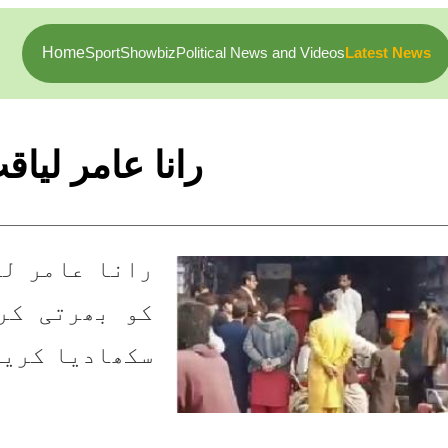
Home
Sport
Showbiz
Political News and Videos
Latest News
رانا عامر لیا