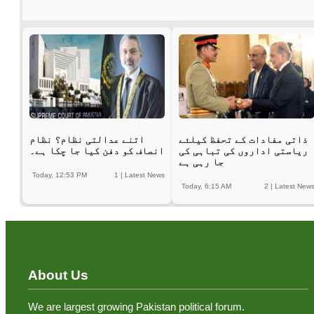
ذاتی مفادات کے تحفظ کیلئے
اتنے عدالتی نظام؟ نظام
ریاستی اداروں کی تباہی کی
انصاف کو دفن کیا جا چکا ہے۔
جا رہی ہے
Today, 12:53 PM
1
|
Latest News
Today, 6:15 AM
2
|
Latest New
About Us
We are largest growing Pakistan political forum.