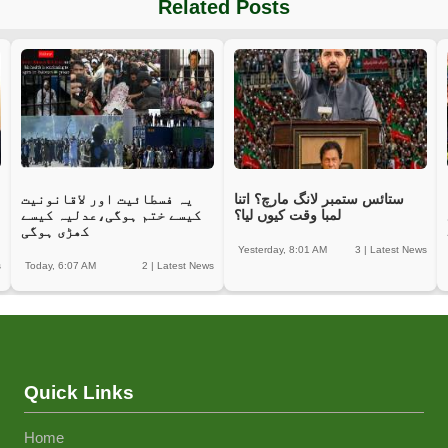
Related Posts
ستائس ستمبر لانگ مارچ؟ اتنا
یہ فسطائیت اور لاقانونیت
لمبا وقت کیوں لیا؟
کیسے ختم ہوگی،عدلیہ کیسے
کھڑی ہوگی
Yesterday, 8:01 AM
3
|
Latest News
s
Today, 6:07 AM
2
|
Latest News
Quick Links
Home