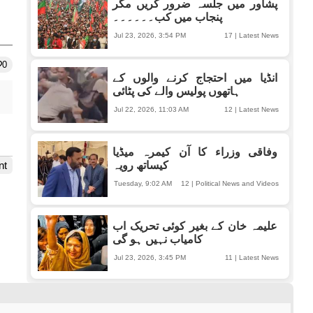
پشاور میں جلسہ ضرور کریں مگر
پنجاب میں کب۔۔۔۔۔۔
Jul 23, 2026, 3:54 PM
17
|
Latest News
0
انڈیا میں احتجاج کرنے والوں کے
ہاتھوں پولیس والے کی پٹائی
Jul 22, 2026, 11:03 AM
12
|
Latest News
وفاقی وزراء کا آن کیمرہ میڈیا
nt
کیساتھ رویہ
Tuesday, 9:02 AM
12
|
Political News and Videos
علیمہ خان کے بغیر کوئی تحریک اب
کامیاب نہیں ہو گی
Jul 23, 2026, 3:45 PM
11
|
Latest News