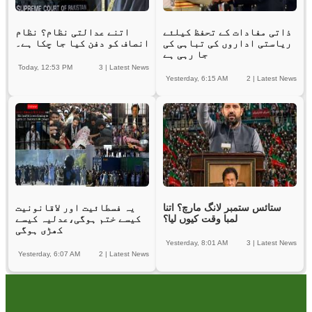
ذاتی مفادات کے تحفظ کیلئے
اتنے عدالتی نظام؟ نظام
ریاستی اداروں کی تباہی کی
انصاف کو دفن کیا جا چکا ہے۔
جا رہی ہے
Today, 12:53 PM
3
|
Latest News
Yesterday, 6:15 AM
2
|
Latest News
ستائس ستمبر لانگ مارچ؟ اتنا
یہ فسطائیت اور لاقانونیت
لمبا وقت کیوں لیا؟
کیسے ختم ہوگی،عدلیہ کیسے
کھڑی ہوگی
Yesterday, 8:01 AM
3
|
Latest News
Yesterday, 6:07 AM
2
|
Latest News