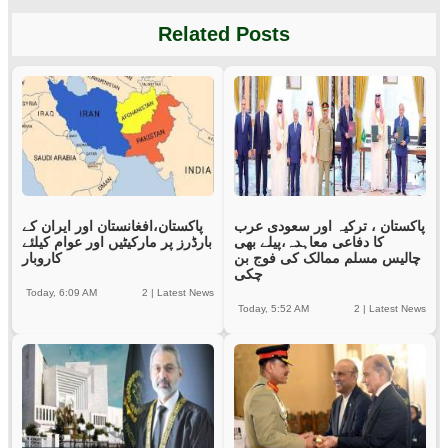
Related Posts
پاکستان ، ترکیہ اور سعودی عرب
پاکستان،افغانستان اور ایران کے
کا دفاعی معاہدہ،پیلے بھی
بارڈرز پر مارکیٹیں اور عوام کیلئے
چالیس مسلم ممالک کی فوج بن
کاروبار
چکی
Today, 6:09 AM
2
|
Latest News
Today, 5:52 AM
2
|
Latest News