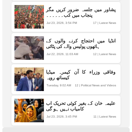
پشاور میں جلسہ ضرور کریں مگر
پنجاب میں کب۔۔۔۔۔۔
Jul 23, 2026, 3:54 PM
17
|
Latest News
انڈیا میں احتجاج کرنے والوں کے
ہاتھوں پولیس والے کی پٹائی
Jul 22, 2026, 11:03 AM
12
|
Latest News
وفاقی وزراء کا آن کیمرہ میڈیا
کیساتھ رویہ
Tuesday, 9:02 AM
12
|
Political News and Videos
علیمہ خان کے بغیر کوئی تحریک اب
کامیاب نہیں ہو گی
Jul 23, 2026, 3:45 PM
11
|
Latest News