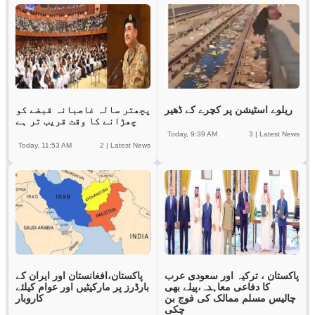
ریلوے اسٹیشن پر کچرے کے ڈھیر
پچھتر سالہ غاصبانہ قبضے کو
چھڑانے کا وقت قریب تر ہے
Today, 9:39 AM
3
|
Latest News
Today, 11:53 AM
2
|
Latest News
پاکستان ، ترکیہ اور سعودی عرب
پاکستان،افغانستان اور ایران کے
کا دفاعی معاہدہ،پیلے بھی
بارڈرز پر مارکیٹیں اور عوام کیلئے
چالیس مسلم ممالک کی فوج بن
کاروبار
چکی