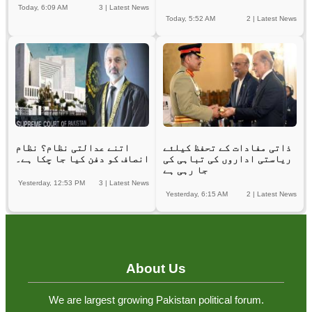
Today, 6:09 AM
3
|
Latest News
Today, 5:52 AM
2
|
Latest News
ذاتی مفادات کے تحفظ کیلئے
اتنے عدالتی نظام؟ نظام
ریاستی اداروں کی تباہی کی
انصاف کو دفن کیا جا چکا ہے۔
جا رہی ہے
Yesterday, 12:53 PM
3
|
Latest News
Yesterday, 6:15 AM
2
|
Latest News
About Us
We are largest growing Pakistan political forum.