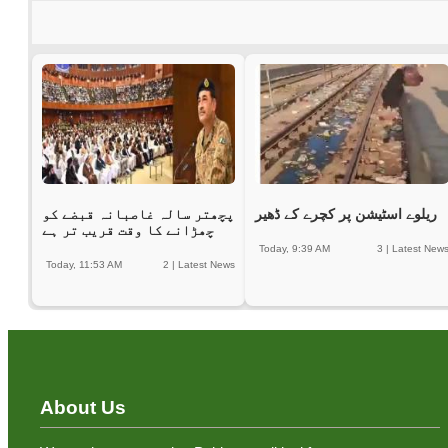
ریلوے اسٹیشن پر کچرے کے ڈھیر
پچھتر سالہ غاصبانہ قبضے کو
چھڑانے کا وقت قریب تر ہے
Today, 9:39 AM
3
|
Latest New
Today, 11:53 AM
2
|
Latest News
About Us