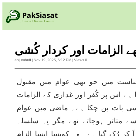
PakSiasat
Social News Forum
 الزامات اور کردار کُشی
anjumbutt
|
Nov 19, 2025, 6:12 PM
|
Views
0
پاکستان کی سیاست میں جو بھی عوام میں مقبول 
ہونا شروع ہوتا ہے اس پر کُفر اور غداری کے الزامات 
لگانا ایک عام سی بات بن چکا ہے۔ ماضی میں عوام 
اس پراپیگنڈہ سے متاثر ہوجاتے تھے مگر یہ سلسلہ 
عمران خاں پر آ کر رُک گیا ہے۔ وہ کونسا ایسا الزام 