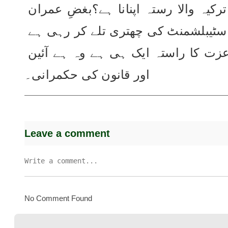
اپنانا ہے یا پھر نیپال،بنگلہ دیش،سری لنکا اور ترکیہ والا رستہ اپنانا ہے؟بغضِ عمران 
میں جو کچھ آج پی ڈی ایم کی حکومت ملٹری اسٹیبلشمنٹ کی چھتری تلے کر رہی ہے 
وہ انہیں سود سمیت چکانا پڑے گا۔ ملک میں عزت کا راستہ ایک ہی ہے وہ ہے آئین 
اور قانون کی حکمرانی۔
Leave a comment
No Comment Found