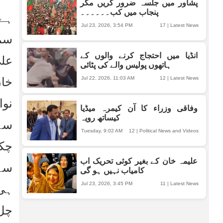
پشاور میں جلسہ ضرور کریں مگر
پنجاب میں کب۔۔۔۔۔۔
Jul 23, 2026, 3:54 PM
17
|
Latest News
انڈیا میں احتجاج کرنے والوں کے
ہاتھوں پولیس والے کی پٹائی
Jul 22, 2026, 11:03 AM
12
|
Latest News
وفاقی وزراء کا آن کیمرہ میڈیا
کیساتھ رویہ
Tuesday, 9:02 AM
12
|
Political News and Videos
علیمہ خان کے بغیر کوئی تحریک اب
کامیاب نہیں ہو گی
Jul 23, 2026, 3:45 PM
11
|
Latest News