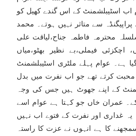
ہے جو عمران خاں پر نہ لگایا گیا ہو؟ مگر عوام اب اسٹیبلشمنٹ کے اس گندے کھیل کو 
سمجھ چکے ہیں اور کسی بھی اوچھے اور گندے پراپیگنڈہ سے متاثر نہیں ہوتے۔ محمد 
علی جناح بانی پاکستان سے شروع ہونے والا سلسلہ محترمہ فاطمہ جناح،لیاقت علی 
خاں،ذولفقار علی بھٹو، شیخ مجیب،باچا خاں، اچکزئی فیملی،بے نظیر بھٹو،میاں 
نوازشریف فیملی اب عمران خاں پر آکر رُک گیا ہے۔ عوام پہلے ملٹری اسٹیبلشمنٹ 
سے دل و جاں سے محبت کرتے تھے بلکہ اندھی محبت کرتے تھے جو اب نفرت میں بدل 
چکی ہے۔ اس نفرت کے پیچھے ملٹری اسٹیبلشمنٹ کے اپنے جھوٹ ہیں جس کی وجہ 
سے عوام اب اُن پر اعتماد کرنے سے توبہ کرچکے۔ عمران خاں جو کہتا ہے عوام اسے 
ہی سچ سمجھتے ہیں باقی سب قصے کہانیاں۔ یہ غداری اور نفرت کے فتوے اب نہیں 
چل سکتے۔ یہ وقت ملٹری اسٹیبلشمنٹ کیلئے سمجھنے کا ہے انہوں نے عزت کا راستہ 