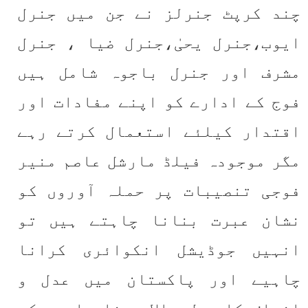
چند کرپٹ جنرلز نے جن میں جنرل 
ایوب،جنرل یحیٰ،جنرل ضیا ، جنرل 
مشرف اور جنرل باجوہ شامل ہیں 
فوج کے ادارے کو اپنے مفادات اور 
اقتدار کیلئے استعمال کرتے رہے 
مگر موجودہ فیلڈ مارشل عاصم منیر 
فوجی تنصیبات پر حملہ آوروں کو 
نشان عبرت بنانا چاہتے ہیں تو 
انہیں جوڈیشل انکوائری کرانا 
چاہیے اور پاکستان میں عدل و 
انصاف کا بول بالا ہونا چاہیے کہ 