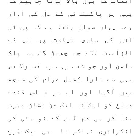
یہی ہر پاکستانی کے دل کی آواز 
ہے۔ یہاں سوال بنتا ہے کہ پی ٹی 
آئی کی ساری قیادت پر اس کے 
الزامات لگے جو چھوڑ گے وہ پاک 
دامن اور جو ڈٹے رہے وہ غدار؟ بس 
یہی سے سارا کھیل عوام کی سمجھ 
میں آگیا اور اب عوام اس گندے 
دماغ کو ایک نہ ایک دن نشان عبرت 
بنا کر ہی دم لیں گے۔نو مئی کی 
انکوائری نہ کرانا بھی ایک طرح 