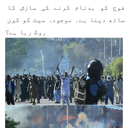
فوج کو بدنام کرنے کی سازش کا 
ساتھ دینا ہے۔ موجودہ سیٹ کو کون 
روک رہا ہے؟ 