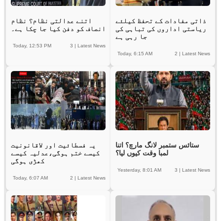
ذاتی مفادات کے تحفظ کیلئے
اتنے عدالتی نظام؟ نظام
ریاستی اداروں کی تباہی کی
انصاف کو دفن کیا جا چکا ہے۔
جا رہی ہے
Today, 12:53 PM
3
|
Latest News
Today, 6:15 AM
2
|
Latest News
ستائس ستمبر لانگ مارچ؟ اتنا
یہ فسطائیت اور لاقانونیت
لمبا وقت کیوں لیا؟
کیسے ختم ہوگی،عدلیہ کیسے
کھڑی ہوگی
Yesterday, 8:01 AM
3
|
Latest News
Today, 6:07 AM
2
|
Latest News