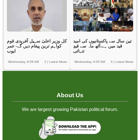
تین سال سے پاکستانیوں کی امید
کل وزیر اعلیٰ سہیل آفریدی قوم
قید میں ہے،آٹھ ماہ سے قیدِ
کواہم ترین پیغام دیں گے- عمر
تنہائی
ایوب
Wednesday, 8:58 AM
2
|
Latest News
Wednesday, 6:05 AM
3
|
Latest News
About Us
We are largest growing Pakistan political forum.