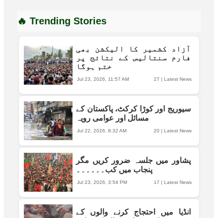
🔥 Trending Stories
آزاد کشمیر کا الیکشن بھی
فارم سنتالیس کے نتائج پر
ختم ہوگا
Jul 23, 2026, 11:57 AM
27
|
Latest News
سیوریج اور کوڑا کرکٹ، پاکستان کے
مسائل اور عوامی رویہ
Jul 22, 2026, 8:32 AM
20
|
Latest News
پشاور میں جلسہ ضرور کریں مگر
پنجاب میں کب۔۔۔۔۔۔
Jul 23, 2026, 3:54 PM
17
|
Latest News
انڈیا میں احتجاج کرنے والوں کے