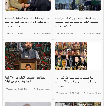
یہ فسطائیت اور لاقانونیت
ذاتی مفادات کے تحفظ کیلئے
کیسے ختم ہوگی،عدلیہ کیسے
ریاستی اداروں کی تباہی کی
کھڑی ہوگی
جا رہی ہے
Today, 6:15 AM
2
|
Latest News
Today, 6:07 AM
2
|
Latest News
پاکستان کے مسائل کا حل
ستائس ستمبر لانگ مارچ؟ اتنا
آئین اور قانون کی بالا دستی
لمبا وقت کیوں لیا؟
میں ہے
Yesterday, 8:01 AM
3
|
Latest News
Yesterday, 11:08 AM
6
|
Latest News