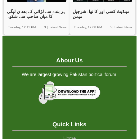
مینڈیٹ کسی اور کا تھا۔شرجیل
ہر بندے سے لڑائی کے بعد ن لیگی
میمن
کا میاں صاحب سے شکوہ
Tuesday, 12:11 PM
3
|
Latest News
Tuesday, 12:08 PM
5
|
Latest News
About Us
We are largest growing Pakistan political forum.
Quick Links
Home