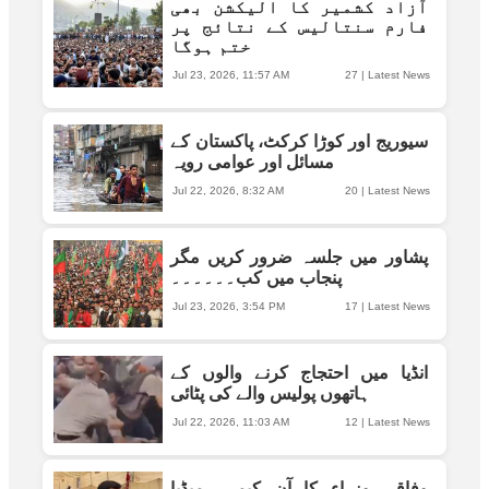
آزاد کشمیر کا الیکشن بھی
فارم سنتالیس کے نتائج پر
ختم ہوگا
Jul 23, 2026, 11:57 AM
27
|
Latest News
سیوریج اور کوڑا کرکٹ، پاکستان کے
مسائل اور عوامی رویہ
Jul 22, 2026, 8:32 AM
20
|
Latest News
پشاور میں جلسہ ضرور کریں مگر
پنجاب میں کب۔۔۔۔۔۔
Jul 23, 2026, 3:54 PM
17
|
Latest News
انڈیا میں احتجاج کرنے والوں کے
ہاتھوں پولیس والے کی پٹائی
Jul 22, 2026, 11:03 AM
12
|
Latest News
وفاقی وزراء کا آن کیمرہ میڈیا