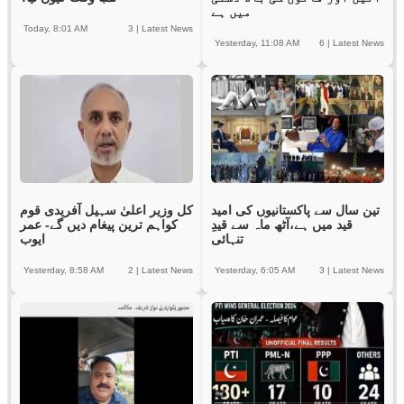
میں ہے
Today, 8:01 AM
3
|
Latest News
Yesterday, 11:08 AM
6
|
Latest News
تین سال سے پاکستانیوں کی امید
کل وزیر اعلیٰ سہیل آفریدی قوم
قید میں ہے،آٹھ ماہ سے قیدِ
کواہم ترین پیغام دیں گے- عمر
تنہائی
ایوب
Yesterday, 8:58 AM
2
|
Latest News
Yesterday, 6:05 AM
3
|
Latest News