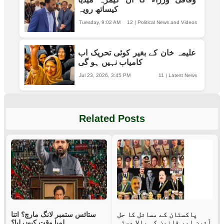
کیساتھ رویہ
Tuesday, 9:02 AM
12
|
Political News and Videos
علیمہ خان کے بغیر کوئی تحریک اب
کامیاب نہیں ہو گی
Jul 23, 2026, 3:45 PM
11
|
Latest News
Related Posts
پاکستان کے مسائل کا حل
ستائس ستمبر لانگ مارچ؟ اتنا
آئین اور قانون کی بالا دستی
لمبا وقت کیوں لیا؟