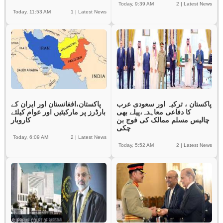
Today, 9:39 AM
2
|
Latest News
Today, 11:53 AM
1
|
Latest News
پاکستان ، ترکیہ اور سعودی عرب
پاکستان،افغانستان اور ایران کے
کا دفاعی معاہدہ،پیلے بھی
بارڈرز پر مارکیٹیں اور عوام کیلئے
چالیس مسلم ممالک کی فوج بن
کاروبار
چکی
Today, 6:09 AM
2
|
Latest News
Today, 5:52 AM
2
|
Latest News