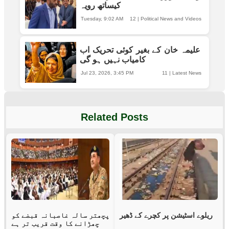
کیساتھ رویہ
Tuesday, 9:02 AM
12
|
Political News and Videos
علیمہ خان کے بغیر کوئی تحریک اب
کامیاب نہیں ہو گی
Jul 23, 2026, 3:45 PM
11
|
Latest News
Related Posts
ریلوے اسٹیشن پر کچرے کے ڈھیر
پچھتر سالہ غاصبانہ قبضے کو
چھڑانے کا وقت قریب تر ہے