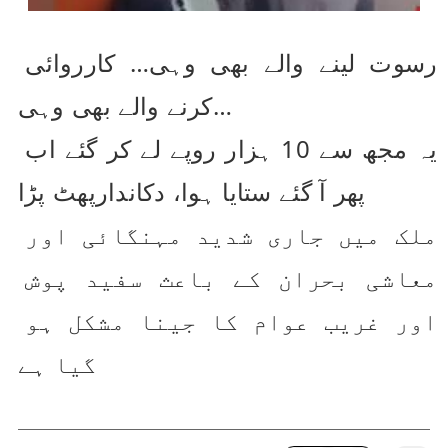
رسوت لینے والے بھی وہی… کارروائی 
کرنے والے بھی وہی…
یہ مجھ سے 10 ہزار روپے لے کر گئے اب 
پھر آ گئے ستایا ہوا، دکاندارپھٹ پڑا
ملک میں جاری شدید مہنگائی اور 
معاشی بحران کے باعث سفید پوش 
اور غریب عوام کا جینا مشکل ہو 
گیا ہے