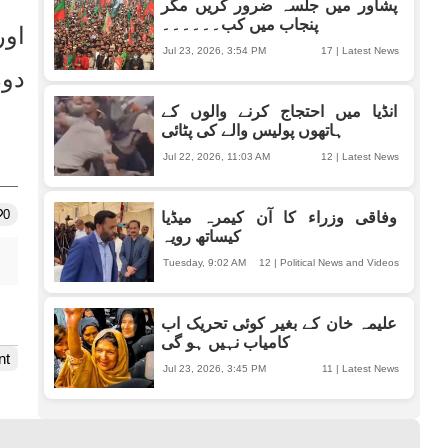
پشاور میں جلسہ ضرور کریں مگر
پنجاب میں کب۔۔۔۔۔۔
Jul 23, 2026, 3:54 PM
17
|
Latest News
انڈیا میں احتجاج کرنے والوں کے
ہاتھوں پولیس والے کی پٹائی
Jul 22, 2026, 11:03 AM
12
|
Latest News
0
وفاقی وزراء کا آن کیمرہ میڈیا
کیساتھ رویہ
Tuesday, 9:02 AM
12
|
Political News and Videos
علیمہ خان کے بغیر کوئی تحریک اب
کامیاب نہیں ہو گی
nt
Jul 23, 2026, 3:45 PM
11
|
Latest News