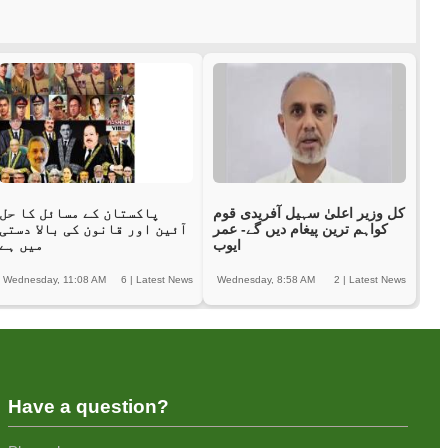
کل وزیر اعلیٰ سہیل آفریدی قوم
پاکستان کے مسائل کا حل
کواہم ترین پیغام دیں گے- عمر
آئین اور قانون کی بالا دستی
ایوب
میں ہے
Wednesday, 11:08 AM
6
|
Latest News
Wednesday, 8:58 AM
2
|
Latest News
Have a question?