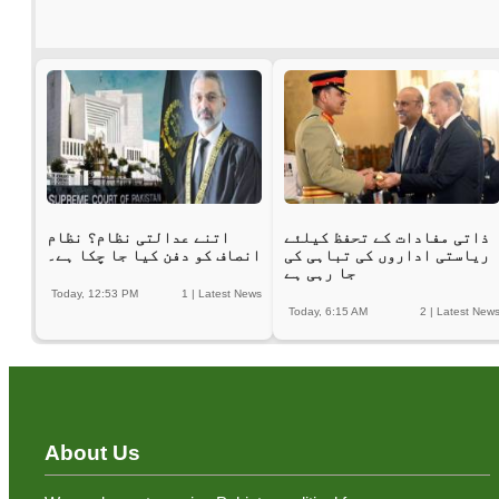
ذاتی مفادات کے تحفظ کیلئے
اتنے عدالتی نظام؟ نظام
ریاستی اداروں کی تباہی کی
انصاف کو دفن کیا جا چکا ہے۔
جا رہی ہے
Today, 12:53 PM
1
|
Latest News
Today, 6:15 AM
2
|
Latest New
About Us