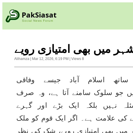
PakSiasat
Social News Forum
ر میں بھی امتیازی رویے
Alihamza
|
Mar 12, 2026, 6:19 PM
|
Views
8
پشتونوں کے ساتھ اسلام آباد جیسے وفاقی 
دارالحکومت میں جو سلوک سامنے آتا ہے، وہ صرف 
ایک وقتی مسئلہ نہیں بلکہ ایک بڑے اور گہرے 
ساختیاتی مسئلے کی علامت ہے۔ اگر ایک قوم کو ملک 
کے مرکزی شہر میں بھی امتیازی رویے، شک کی نظر 