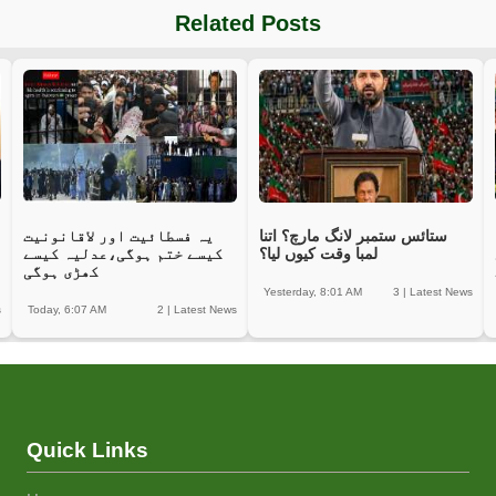
Related Posts
ستائس ستمبر لانگ مارچ؟ اتنا
یہ فسطائیت اور لاقانونیت
لمبا وقت کیوں لیا؟
کیسے ختم ہوگی،عدلیہ کیسے
کھڑی ہوگی
Yesterday, 8:01 AM
3
|
Latest News
s
Today, 6:07 AM
2
|
Latest News
Quick Links