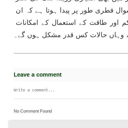
اور انتظامی سختیوں کا سامنا کرنا پڑے تو یہ سوال فطری طور پر پیدا ہوتا ہے کہ ان 
دور دراز علاقوں میں، جہاں ریاستی نگرانی کم اور طاقت کے استعمال کے امکانات 
ں، وہاں حالات کس قدر مشکل ہوں گے۔
Leave a comment
No Comment Found