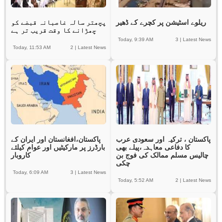
ریلوے اسٹیشن پر کچرے کے ڈھیر
پچھتر سالہ غاصبانہ قبضے کو
چھڑانے کا وقت قریب تر ہے
Today, 9:39 AM
3
|
Latest News
Today, 11:53 AM
2
|
Latest News
پاکستان ، ترکیہ اور سعودی عرب
پاکستان،افغانستان اور ایران کے
کا دفاعی معاہدہ،پیلے بھی
بارڈرز پر مارکیٹیں اور عوام کیلئے
چالیس مسلم ممالک کی فوج بن
کاروبار
چکی
Today, 6:09 AM
3
|
Latest News
Today, 5:52 AM
2
|
Latest News