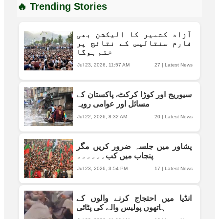
🔥 Trending Stories
آزاد کشمیر کا الیکشن بھی
فارم سنتالیس کے نتائج پر
ختم ہوگا
Jul 23, 2026, 11:57 AM
27
|
Latest News
سیوریج اور کوڑا کرکٹ، پاکستان کے
مسائل اور عوامی رویہ
Jul 22, 2026, 8:32 AM
20
|
Latest News
پشاور میں جلسہ ضرور کریں مگر
پنجاب میں کب۔۔۔۔۔۔
Jul 23, 2026, 3:54 PM
17
|
Latest News
انڈیا میں احتجاج کرنے والوں کے
ہاتھوں پولیس والے کی پٹائی