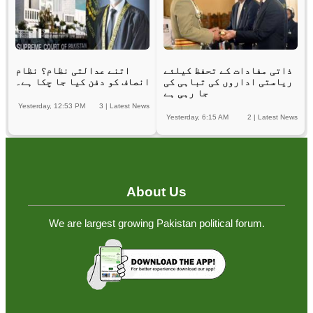
ذاتی مفادات کے تحفظ کیلئے
اتنے عدالتی نظام؟ نظام
ریاستی اداروں کی تباہی کی
انصاف کو دفن کیا جا چکا ہے۔
جا رہی ہے
Yesterday, 12:53 PM
3
|
Latest News
Yesterday, 6:15 AM
2
|
Latest News
About Us
We are largest growing Pakistan political forum.