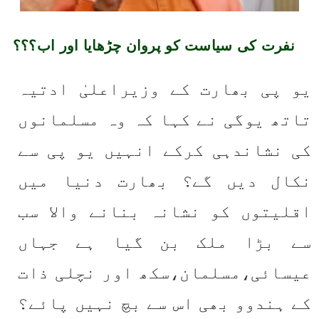
نفرت کی سیاست کو پروان چڑھایا اور اب؟؟؟
یو پی بھارت کے وزیراعلیٰ ادتیہ 
تاتھ یوگی نے کہا کہ وہ مسلمانوں 
کی نشاندہی کرکے انہیں یو پی سے 
نکال دیں گے؟ بھارت دنیا میں 
اقلیتوں کو نشانہ بنانے والا سب 
سے بڑا ملک بن گیا ہے جہاں 
عیسائی،مسلمان،سکھ اور نچلی ذات 
کے ہندوو بھی اس سے بچ نہیں پائے؟ 