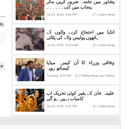
پشاور میں جلسہ ضرور کریں مگر
پنجاب میں کب۔۔۔۔۔۔
Jul 23, 2026, 3:54 PM
17
|
Latest News
0
انڈیا میں احتجاج کرنے والوں کے
ہاتھوں پولیس والے کی پٹائی
Jul 22, 2026, 11:03 AM
12
|
Latest News
وفاقی وزراء کا آن کیمرہ میڈیا
nt
کیساتھ رویہ
Tuesday, 9:02 AM
12
|
Political News and Videos
علیمہ خان کے بغیر کوئی تحریک اب
کامیاب نہیں ہو گی
Jul 23, 2026, 3:45 PM
11
|
Latest News