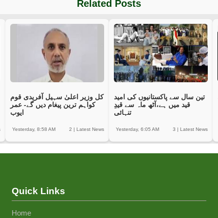
Related Posts
تین سال سے پاکستانیوں کی امید
کل وزیر اعلیٰ سہیل آفریدی قوم
قید میں ہے،آٹھ ماہ سے قیدِ
کواہم ترین پیغام دیں گے- عمر
تنہائی
ایوب
s
Yesterday, 8:58 AM
2
|
Latest News
Yesterday, 6:05 AM
3
|
Latest News
Quick Links
Home