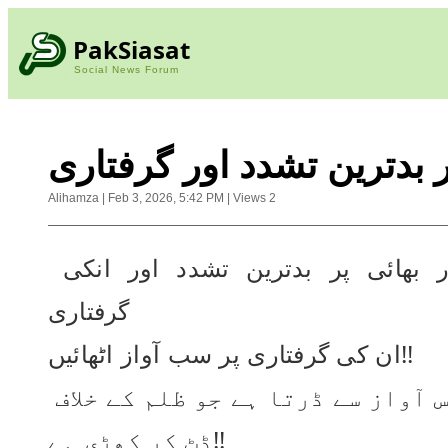
PakSiasat
Social News Forum
ر بدترین تشدد اور گرفتاری
Alihamza
|
Feb 3, 2026, 5:42 PM
|
Views
2
مہر عبد الستار بھائی پر بدترین تشدد اور انکی  
گرفتاری 
ان کی گرفتاری پر سب آواز اٹھائیں!!
یہ رجیم ہر اس آواز سے ڈرتا ہے جو ظلم کے خلاف 
ڈٹ کر کھڑی ہے!!