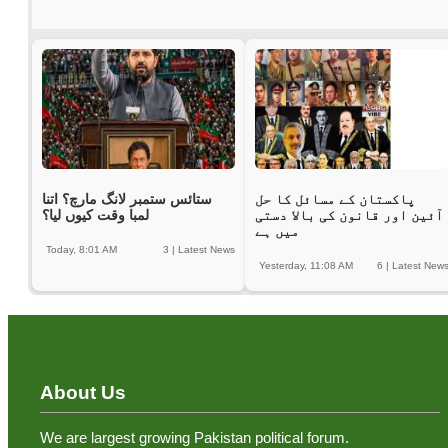
پاکستان کے مسائل کا حل
ستائس ستمبر لانگ مارچ؟ اتنا
آئین اور قانون کی بالا دستی
لمبا وقت کیوں لیا؟
میں ہے
Today, 8:01 AM
3
|
Latest News
Yesterday, 11:08 AM
6
|
Latest New
About Us
We are largest growing Pakistan political forum.