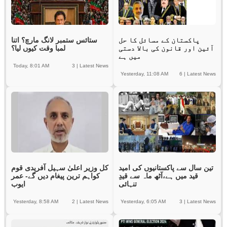
پاکستان کے مسائل کا حل
ستائس ستمبر لانگ مارچ؟ اتنا
آئین اور قانون کی بالا دستی
لمبا وقت کیوں لیا؟
میں ہے
Today, 8:01 AM
3
|
Latest News
Yesterday, 11:08 AM
6
|
Latest News
تین سال سے پاکستانیوں کی امید
کل وزیر اعلیٰ سہیل آفریدی قوم
قید میں ہے،آٹھ ماہ سے قیدِ
کواہم ترین پیغام دیں گے- عمر
تنہائی
ایوب
Yesterday, 8:58 AM
2
|
Latest News
Yesterday, 6:05 AM
3
|
Latest News