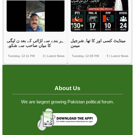
مینڈیٹ کسی اور کا تھا۔شرجیل
ہر بندے سے لڑائی کے بعد ن لیگی
میمن
کا میاں صاحب سے شکوہ
Tuesday, 12:11 PM
3
|
Latest News
Tuesday, 12:08 PM
5
|
Latest News
About Us
We are largest growing Pakistan political forum.