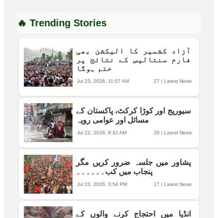
🔥 Trending Stories
آزاد کشمیر کا الیکشن بھی
فارم سنتالیس کے نتائج پر
ختم ہوگا
Jul 23, 2026, 11:57 AM
27
|
Latest News
سیوریج اور کوڑا کرکٹ، پاکستان کے
مسائل اور عوامی رویہ
Jul 22, 2026, 8:32 AM
20
|
Latest News
پشاور میں جلسہ ضرور کریں مگر
پنجاب میں کب۔۔۔۔۔۔
Jul 23, 2026, 3:54 PM
17
|
Latest News
انڈیا میں احتجاج کرنے والوں کے