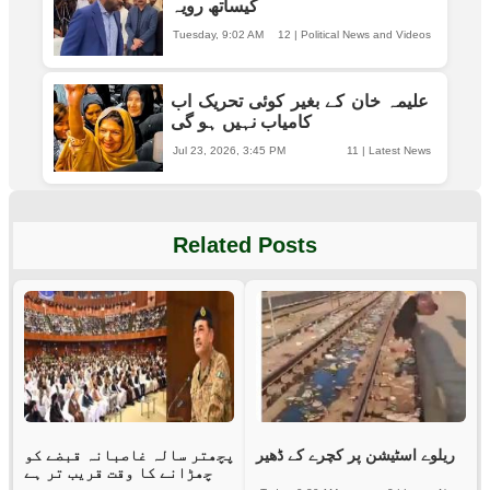
کیساتھ رویہ
Tuesday, 9:02 AM
12
|
Political News and Videos
علیمہ خان کے بغیر کوئی تحریک اب
کامیاب نہیں ہو گی
Jul 23, 2026, 3:45 PM
11
|
Latest News
Related Posts
ریلوے اسٹیشن پر کچرے کے ڈھیر
پچھتر سالہ غاصبانہ قبضے کو
چھڑانے کا وقت قریب تر ہے