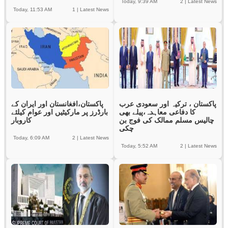
Today, 9:39 AM
2
|
Latest News
Today, 11:53 AM
1
|
Latest News
پاکستان ، ترکیہ اور سعودی عرب
پاکستان،افغانستان اور ایران کے
کا دفاعی معاہدہ،پیلے بھی
بارڈرز پر مارکیٹیں اور عوام کیلئے
چالیس مسلم ممالک کی فوج بن
کاروبار
چکی
Today, 6:09 AM
2
|
Latest News
Today, 5:52 AM
2
|
Latest News