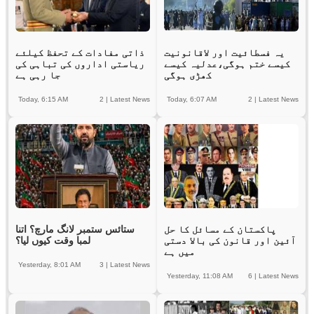
یہ فسطائیت اور لاقانونیت
ذاتی مفادات کے تحفظ کیلئے
کیسے ختم ہوگی،عدلیہ کیسے
ریاستی اداروں کی تباہی کی
کھڑی ہوگی
جا رہی ہے
Today, 6:15 AM
2
|
Latest News
Today, 6:07 AM
2
|
Latest News
پاکستان کے مسائل کا حل
ستائس ستمبر لانگ مارچ؟ اتنا
آئین اور قانون کی بالا دستی
لمبا وقت کیوں لیا؟
میں ہے
Yesterday, 8:01 AM
3
|
Latest News
Yesterday, 11:08 AM
6
|
Latest News