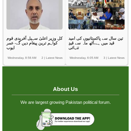
تین سال سے پاکستانیوں کی امید
کل وزیر اعلیٰ سہیل آفریدی قوم
قید میں ہے،آٹھ ماہ سے قیدِ
کواہم ترین پیغام دیں گے- عمر
تنہائی
ایوب
Wednesday, 8:58 AM
2
|
Latest News
Wednesday, 6:05 AM
3
|
Latest News
About Us
We are largest growing Pakistan political forum.