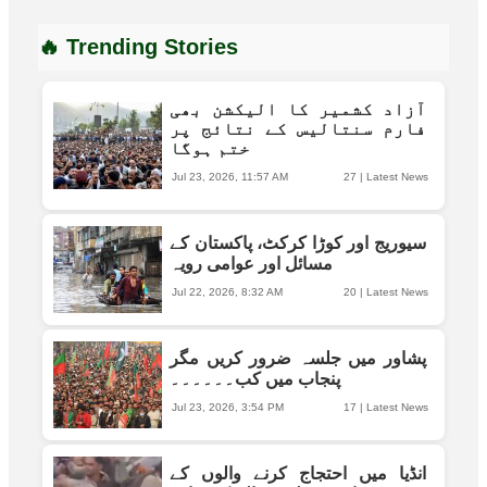
🔥 Trending Stories
آزاد کشمیر کا الیکشن بھی
فارم سنتالیس کے نتائج پر
ختم ہوگا
Jul 23, 2026, 11:57 AM
27
|
Latest News
سیوریج اور کوڑا کرکٹ، پاکستان کے
مسائل اور عوامی رویہ
Jul 22, 2026, 8:32 AM
20
|
Latest News
پشاور میں جلسہ ضرور کریں مگر
پنجاب میں کب۔۔۔۔۔۔
Jul 23, 2026, 3:54 PM
17
|
Latest News
انڈیا میں احتجاج کرنے والوں کے