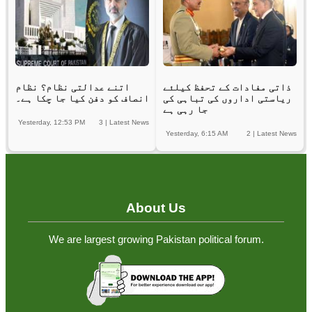
ذاتی مفادات کے تحفظ کیلئے
اتنے عدالتی نظام؟ نظام
ریاستی اداروں کی تباہی کی
انصاف کو دفن کیا جا چکا ہے۔
جا رہی ہے
Yesterday, 12:53 PM
3
|
Latest News
Yesterday, 6:15 AM
2
|
Latest News
About Us
We are largest growing Pakistan political forum.