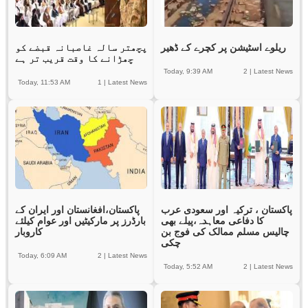
ریلوے اسٹیشن پر کچرے کے ڈھیر
پچھتر سالہ غاصبانہ قبضے کو
چھڑانے کا وقت قریب تر ہے
Today, 9:39 AM
2
|
Latest News
Today, 11:53 AM
1
|
Latest News
پاکستان ، ترکیہ اور سعودی عرب
پاکستان،افغانستان اور ایران کے
کا دفاعی معاہدہ،پیلے بھی
بارڈرز پر مارکیٹیں اور عوام کیلئے
چالیس مسلم ممالک کی فوج بن
کاروبار
چکی
Today, 6:09 AM
2
|
Latest News
Today, 5:52 AM
2
|
Latest News