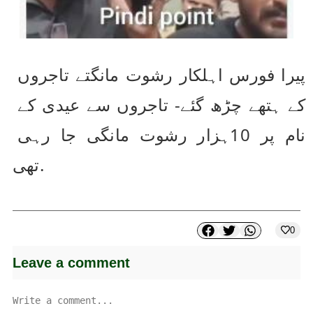
پیرا فورس اہلکار رشوت مانگتے تاجروں 
کے ہتھے چڑھ گئے- تاجروں سے عیدی کے 
نام پر 10ہزار رشوت مانگی جا رہی 
تھی.
0
Leave a comment