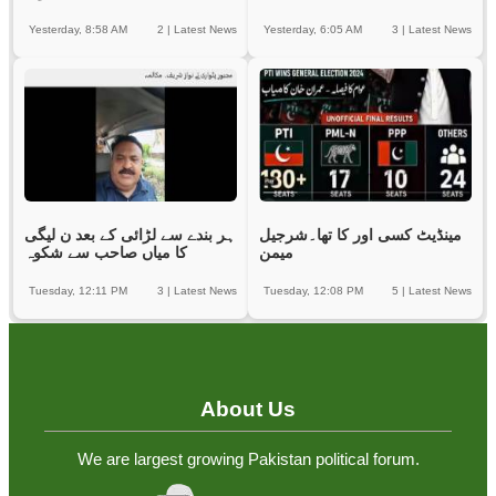
Yesterday, 8:58 AM
2
|
Latest News
Yesterday, 6:05 AM
3
|
Latest News
مینڈیٹ کسی اور کا تھا۔شرجیل
ہر بندے سے لڑائی کے بعد ن لیگی
میمن
کا میاں صاحب سے شکوہ
Tuesday, 12:11 PM
3
|
Latest News
Tuesday, 12:08 PM
5
|
Latest News
About Us
We are largest growing Pakistan political forum.