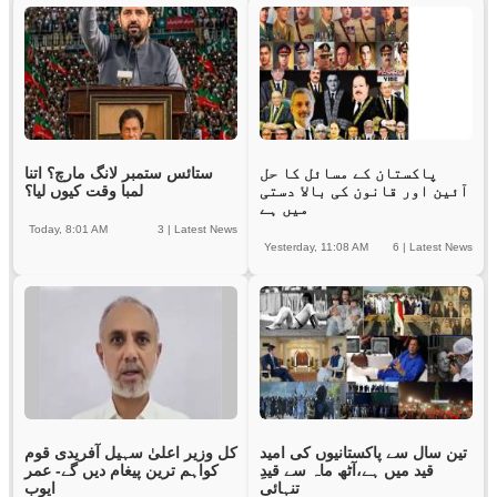
پاکستان کے مسائل کا حل
ستائس ستمبر لانگ مارچ؟ اتنا
آئین اور قانون کی بالا دستی
لمبا وقت کیوں لیا؟
میں ہے
Today, 8:01 AM
3
|
Latest News
Yesterday, 11:08 AM
6
|
Latest News
تین سال سے پاکستانیوں کی امید
کل وزیر اعلیٰ سہیل آفریدی قوم
قید میں ہے،آٹھ ماہ سے قیدِ
کواہم ترین پیغام دیں گے- عمر
تنہائی
ایوب