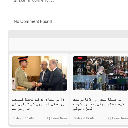
No Comment Found
یہ فسطائیت اور لاقانونیت
ذاتی مفادات کے تحفظ کیلئے
کیسے ختم ہوگی،عدلیہ کیسے
ریاستی اداروں کی تباہی کی
کھڑی ہوگی
جا رہی ہے
Today, 6:15 AM
1
|
Latest News
Today, 6:07 AM
2
|
Latest New