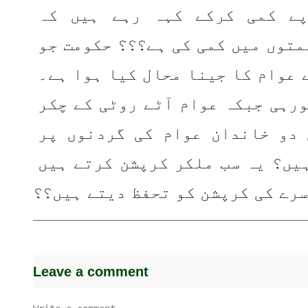
اور اب ۸۰روپے کمی کرکے کہہ رہے ہیں کہ 
پیٹرول کی قیمتوں میں کمی کی ہے؟؟؟ حکومت جو 
ملٹری اسٹیبلشنٹ کی پیداوار ہے ، اس نے عوام کا جینا محال کیا ہوا ہے۔ 
حکمرانوں کی خود کی عیاشیاں کم نہیں ہورہی جبکہ عوام آٹے روٹی کے چکر 
سے نہیں نکل رہی۔ پچاس سالوں سے یہی دو خاندان عوام کی گردنوں پر 
ملٹری اسٹیبلشمنٹ نے مسلط کیئے ہوئے ہیں؟ یہ سب ملکر کرپشن کرتے ہیں 
رے کی کرپشن کو تحفظ دیتے ہیں؟؟
Leave a comment