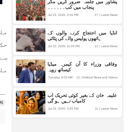
پشاور میں جلسہ ضرور کریں مگر
پنجاب میں کب۔۔۔۔۔۔
Jul 23, 2026, 3:54 PM
17
|
Latest News
انڈیا میں احتجاج کرنے والوں کے
ہاتھوں پولیس والے کی پٹائی
Jul 22, 2026, 11:03 AM
12
|
Latest News
وفاقی وزراء کا آن کیمرہ میڈیا
کیساتھ رویہ
Tuesday, 9:02 AM
12
|
Political News and Videos
علیمہ خان کے بغیر کوئی تحریک اب
کامیاب نہیں ہو گی
0
Jul 23, 2026, 3:45 PM
11
|
Latest News