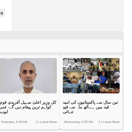
nt
تین سال سے پاکستانیوں کی امید
کل وزیر اعلیٰ سہیل آفریدی قوم
قید میں ہے،آٹھ ماہ سے قیدِ
کواہم ترین پیغام دیں گے- عمر
تنہائی
ایوب
Yesterday, 8:58 AM
2
|
Latest News
Wednesday, 6:05 AM
3
|
Latest News