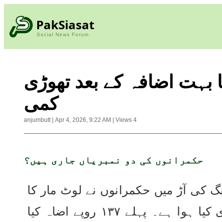
PakSiasat
Social News Forum
 بہت اضافہ کے بعد تھوڑی
کمی
anjumbutt
|
Apr 4, 2026, 9:22 AM
|
Views
4
حکمرانوں کی دو نمبریاں جاری ہیں؟
پاکستان میں جنگ کی آڑ میں حکمرانوں نے لوٹ مار کا 
نیا سلسلہ جاری کیا ہوا ہے۔ پہلے ۱۳۷ روپے اضاہ کیا 