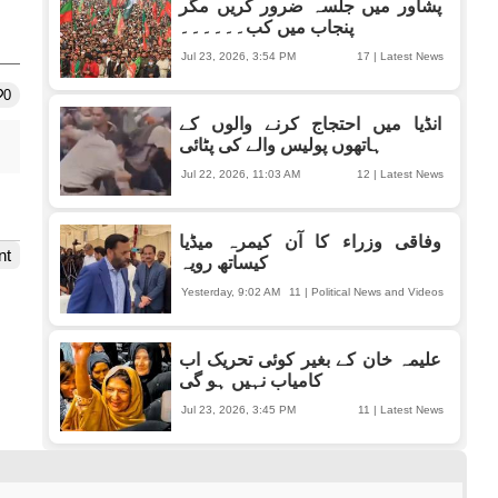
پشاور میں جلسہ ضرور کریں مگر
پنجاب میں کب۔۔۔۔۔۔
Jul 23, 2026, 3:54 PM
17
|
Latest News
0
انڈیا میں احتجاج کرنے والوں کے
ہاتھوں پولیس والے کی پٹائی
Jul 22, 2026, 11:03 AM
12
|
Latest News
وفاقی وزراء کا آن کیمرہ میڈیا
nt
کیساتھ رویہ
Yesterday, 9:02 AM
11
|
Political News and Videos
علیمہ خان کے بغیر کوئی تحریک اب
کامیاب نہیں ہو گی
Jul 23, 2026, 3:45 PM
11
|
Latest News