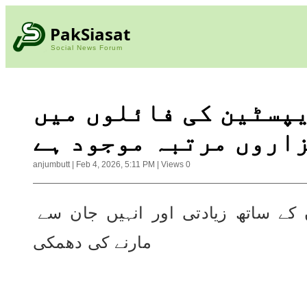
PakSiasat
Social News Forum
یپسٹین کی فائلوں میں
اروں مرتبہ موجود ہے
anjumbutt
|
Feb 4, 2026, 5:11 PM
|
Views
0
ٹرمپ پر بچوں کے ساتھ زیادتی اور انہیں جان سے 
مارنے کی دھمکی