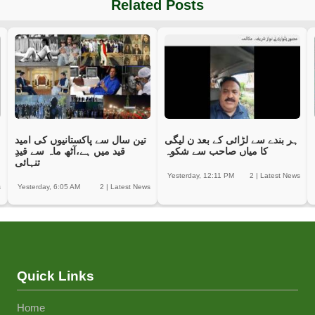
Related Posts
ہر بندے سے لڑائی کے بعد ن لیگی
تین سال سے پاکستانیوں کی امید
کا میاں صاحب سے شکوہ
قید میں ہے،آٹھ ماہ سے قیدِ
تنہائی
Yesterday, 12:11 PM
2
|
Latest News
s
Yesterday, 6:05 AM
2
|
Latest News
Quick Links
Home