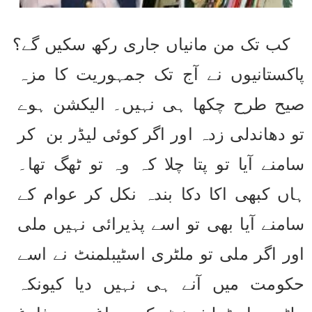
کب تک من مانیاں جاری رکھ سکیں گے؟
پاکستانیوں نے آج تک جمہوریت کا مزہ 
صیح طرح چکھا ہی نہیں۔ الیکشن ہوے 
تو دھاندلی زدہ اور اگر کوئی لیڈر بن  کر 
سامنے آیا تو پتا چلا کہ وہ تو ٹھگ تھا۔ 
ہاں کبھی اکا دکا بندہ نکل کر عوام کے 
سامنے آیا بھی تو اسے پذیرائی نہیں ملی 
اور اگر ملی تو ملٹری اسٹیبلمنٹ نے اسے 
حکومت میں آنے ہی نہیں دیا کیونکہ 