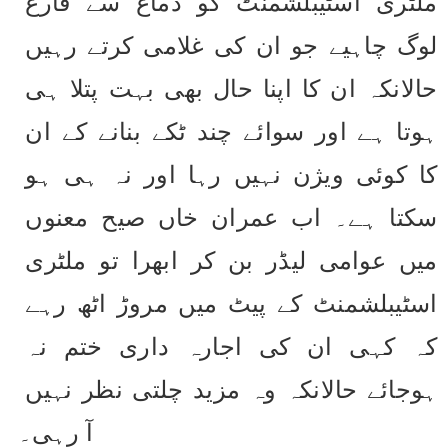
ملٹری اسٹیبلشمنٹ کو دماغ سے فارغ 
لوگ چاہیے جو ان کی غلامی کرتے رہیں 
حالانکہ ان کا اپنا حال بھی بہت پتلا ہی 
ہوتا ہے اور سوائے چند ٹکے بنانے کے ان 
کا کوئی ویژن نہیں رہا اور نہ ہی ہو 
سکتا ہے۔ اب عمران خاں صیح معنوں 
میں عوامی لیڈر بن کر ابھرا تو ملٹری 
اسٹیبلشمنٹ کے پیٹ میں مروڑ اٹھ رہے 
کہ کہی ان کی اجارہ داری ختم نہ 
ہوجائے حالانکہ وہ مزید چلتی نظر نہیں 
آ رہی۔