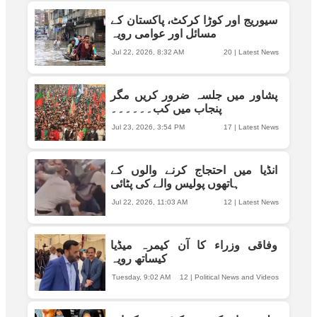
سیوریج اور کوڑا کرکٹ، پاکستان کے
مسائل اور عوامی رویہ
Jul 22, 2026, 8:32 AM
20
|
Latest News
پشاور میں جلسہ ضرور کریں مگر
پنجاب میں کب۔۔۔۔۔۔
Jul 23, 2026, 3:54 PM
17
|
Latest News
انڈیا میں احتجاج کرنے والوں کے
ہاتھوں پولیس والے کی پٹائی
Jul 22, 2026, 11:03 AM
12
|
Latest News
وفاقی وزراء کا آن کیمرہ میڈیا
کیساتھ رویہ
Tuesday, 9:02 AM
12
|
Political News and Videos