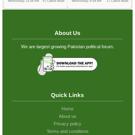
Wednesday, 11:08 AM
6
|
Latest News
Wednesday, 8:58 AM
2
|
Latest News
About Us
We are largest growing Pakistan political forum.
Quick Links
Home
About us
Privacy policy
Terms and conditions