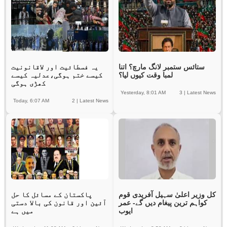
ستائس ستمبر لانگ مارچ؟ اتنا
یہ فسطائیت اور لاقانونیت
لمبا وقت کیوں لیا؟
کیسے ختم ہوگی،عدلیہ کیسے
کھڑی ہوگی
Yesterday, 8:01 AM
3
|
Latest News
Today, 6:07 AM
2
|
Latest News
کل وزیر اعلیٰ سہیل آفریدی قوم
پاکستان کے مسائل کا حل
کواہم ترین پیغام دیں گے- عمر
آئین اور قانون کی بالا دستی
ایوب
میں ہے