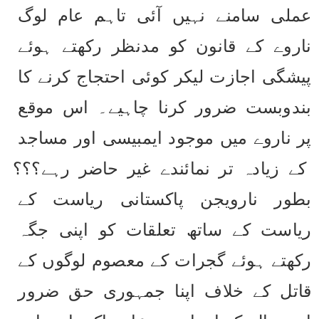
عملی سامنے نہیں آئی تاہم عام لوگ 
ناروے کے قانون کو مدنظر رکھتے ہوئے 
پیشگی اجازت لیکر کوئی احتجاج کرنے کا 
بندوبست ضرور کرنا چاہیے۔ اس موقع 
پر ناروے میں موجود ایمبیسی اور مساجد 
کے زیادہ تر نمائندے غیر حاضر رہے؟؟؟
بطور نارویجن پاکستانی ریاست کے 
ریاست کے ساتھ تعلقات کو اپنی جگہ 
رکھتے ہوئے گجرات کے معصوم لوگوں کے 
قاتل کے خلاف اپنا جمہوری حق ضرور 