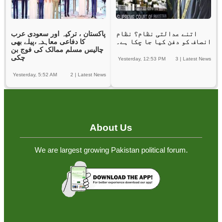
اتنے عدالتی نظام؟ نظام
پاکستان ، ترکیہ اور سعودی عرب
انصاف کو دفن کیا جا چکا ہے۔
کا دفاعی معاہدہ،پیلے بھی
چالیس مسلم ممالک کی فوج بن
چکی
Yesterday, 12:53 PM
3
|
Latest News
Yesterday, 5:52 AM
2
|
Latest News
About Us
We are largest growing Pakistan political forum.