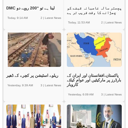
پچھتر سالہ غاصبانہ قبضے کو
DMC لینا ہے تو “200 روپے دو
چھڑانے کا وقت قریب تر ہے
Today, 9:14 AM
2
|
Latest News
Today, 11:53 AM
2
|
Latest News
پاکستان،افغانستان اور ایران کے
ریلوے اسٹیشن پر کچرے کے ڈھیر
بارڈرز پر مارکیٹیں اور عوام کیلئے
کاروبار
Yesterday, 9:39 AM
3
|
Latest News
Yesterday, 6:09 AM
3
|
Latest News