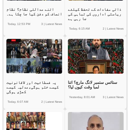
ذاتی مفادات کے تحفظ کیلئے
اتنے عدالتی نظام؟ نظام
ریاستی اداروں کی تباہی کی
انصاف کو دفن کیا جا چکا ہے۔
جا رہی ہے
Today, 12:53 PM
3
|
Latest News
Today, 6:15 AM
2
|
Latest News
ستائس ستمبر لانگ مارچ؟ اتنا
یہ فسطائیت اور لاقانونیت
لمبا وقت کیوں لیا؟
کیسے ختم ہوگی،عدلیہ کیسے
کھڑی ہوگی
Yesterday, 8:01 AM
3
|
Latest News
Today, 6:07 AM
2
|
Latest News