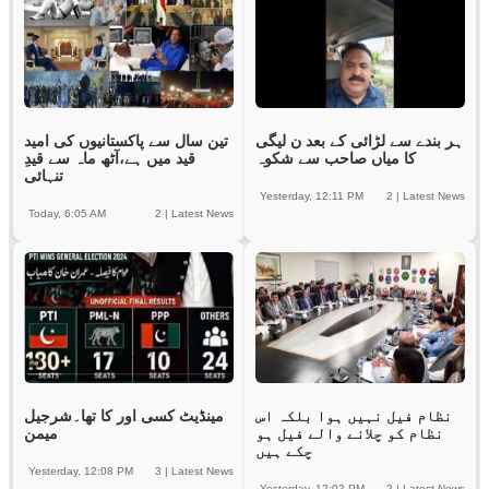
ہر بندے سے لڑائی کے بعد ن لیگی
تین سال سے پاکستانیوں کی امید
کا میاں صاحب سے شکوہ
قید میں ہے،آٹھ ماہ سے قیدِ
تنہائی
Yesterday, 12:11 PM
2
|
Latest News
Today, 6:05 AM
2
|
Latest News
نظام فیل نہیں ہوا بلکہ اس
مینڈیٹ کسی اور کا تھا۔شرجیل
نظام کو چلانے والے فیل ہو
میمن
چکے ہیں
Yesterday, 12:08 PM
3
|
Latest News
Yesterday, 12:02 PM
2
|
Latest News