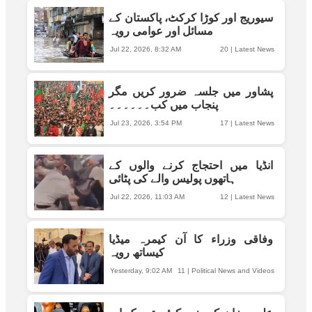
سیوریج اور کوڑا کرکٹ، پاکستان کے
مسائل اور عوامی رویہ
Jul 22, 2026, 8:32 AM
20
|
Latest News
پشاور میں جلسہ ضرور کریں مگر
پنجاب میں کب۔۔۔۔۔۔
Jul 23, 2026, 3:54 PM
17
|
Latest News
انڈیا میں احتجاج کرنے والوں کے
ہاتھوں پولیس والے کی پٹائی
Jul 22, 2026, 11:03 AM
12
|
Latest News
وفاقی وزراء کا آن کیمرہ میڈیا
کیساتھ رویہ
Yesterday, 9:02 AM
11
|
Political News and Videos