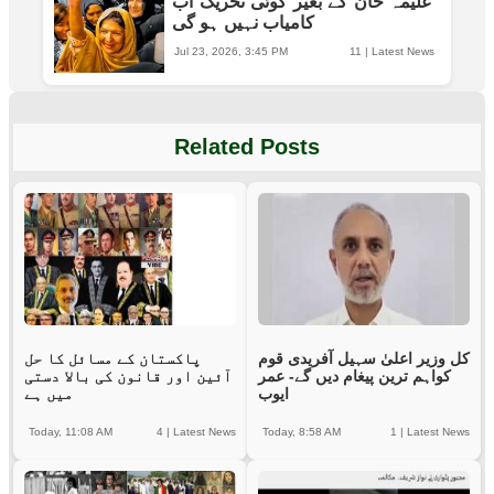
علیمہ خان کے بغیر کوئی تحریک اب
کامیاب نہیں ہو گی
Jul 23, 2026, 3:45 PM
11
|
Latest News
Related Posts
کل وزیر اعلیٰ سہیل آفریدی قوم
پاکستان کے مسائل کا حل
کواہم ترین پیغام دیں گے- عمر
آئین اور قانون کی بالا دستی
ایوب
میں ہے
Today, 11:08 AM
4
|
Latest News
Today, 8:58 AM
1
|
Latest News