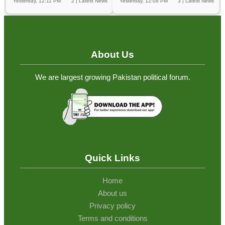
Yesterday, 12:11 PM
2
|
Latest News
Yesterday, 12:08 PM
3
|
Latest News
About Us
We are largest growing Pakistan political forum.
Quick Links
Home
About us
Privacy policy
Terms and conditions