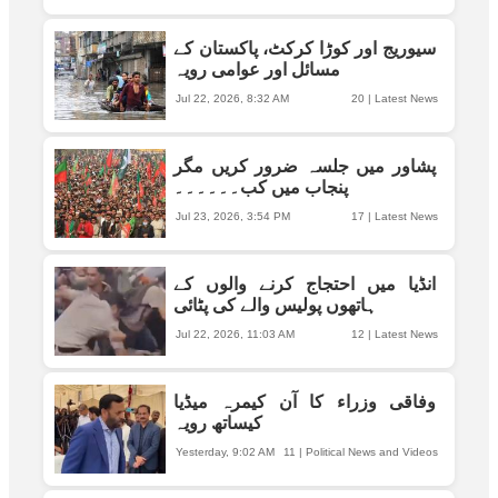
سیوریج اور کوڑا کرکٹ، پاکستان کے
مسائل اور عوامی رویہ
Jul 22, 2026, 8:32 AM
20
|
Latest News
پشاور میں جلسہ ضرور کریں مگر
پنجاب میں کب۔۔۔۔۔۔
Jul 23, 2026, 3:54 PM
17
|
Latest News
انڈیا میں احتجاج کرنے والوں کے
ہاتھوں پولیس والے کی پٹائی
Jul 22, 2026, 11:03 AM
12
|
Latest News
وفاقی وزراء کا آن کیمرہ میڈیا
کیساتھ رویہ
Yesterday, 9:02 AM
11
|
Political News and Videos