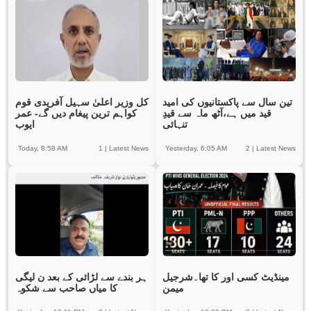
تین سال سے پاکستانیوں کی امید
کل وزیر اعلیٰ سہیل آفریدی قوم
قید میں ہے،آٹھ ماہ سے قیدِ
کواہم ترین پیغام دیں گے- عمر
تنہائی
ایوب
Today, 8:58 AM
1
|
Latest News
Yesterday, 6:05 AM
2
|
Latest News
مینڈیٹ کسی اور کا تھا۔شرجیل
ہر بندے سے لڑائی کے بعد ن لیگی
میمن
کا میاں صاحب سے شکوہ