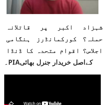
شہزاد اکبر پر قاتلانہ 
حملہ؟ کورکمانڈرز ہنگامی 
اجلاس؟ اقوام متحدہ کا ڈنڈا 
۔PIAکےاصل خریدار جنرل بھائی