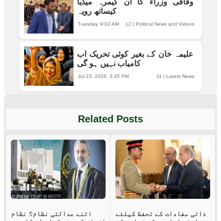
وفاقی وزراء کا آن کیمرہ میڈیا
کیساتھ رویہ
Tuesday, 9:02 AM
12
|
Political News and Videos
علیمہ خان کے بغیر کوئی تحریک اب
کامیاب نہیں ہو گی
Jul 23, 2026, 3:45 PM
11
|
Latest News
Related Posts
ذاتی مفادات کے تحفظ کیلئے
اتنے عدالتی نظام؟ نظام