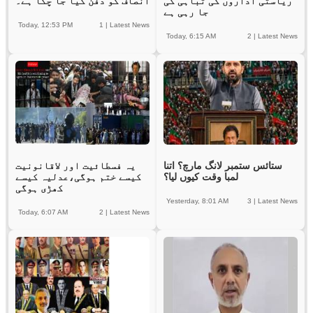
ریاستی اداروں کی تباہی کی
انصاف کو دفن کیا جا چکا ہے۔
جا رہی ہے
Today, 12:53 PM
1
|
Latest News
Today, 6:15 AM
2
|
Latest News
ستائس ستمبر لانگ مارچ؟ اتنا
یہ فسطائیت اور لاقانونیت
لمبا وقت کیوں لیا؟
کیسے ختم ہوگی،عدلیہ کیسے
کھڑی ہوگی
Yesterday, 8:01 AM
3
|
Latest News
Today, 6:07 AM
2
|
Latest News