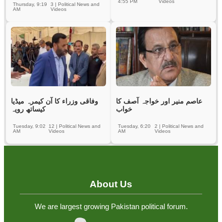
4:55 PM
Videos
Thursday, 9:19
3
|
Political News and
AM
Videos
عاصم منیر اور خواجہ آصف کا
وفاقی وزراء کا آن کیمرہ میڈیا
خواب
کیساتھ رویہ
Tuesday, 9:02
12
|
Political News and
Tuesday, 6:20
2
|
Political News and
AM
Videos
AM
Videos
About Us
We are largest growing Pakistan political forum.