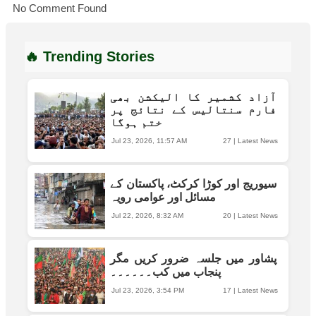
No Comment Found
🔥 Trending Stories
آزاد کشمیر کا الیکشن بھی
فارم سنتالیس کے نتائج پر
ختم ہوگا
Jul 23, 2026, 11:57 AM
27
|
Latest News
سیوریج اور کوڑا کرکٹ، پاکستان کے
مسائل اور عوامی رویہ
Jul 22, 2026, 8:32 AM
20
|
Latest News
پشاور میں جلسہ ضرور کریں مگر
پنجاب میں کب۔۔۔۔۔۔
Jul 23, 2026, 3:54 PM
17
|
Latest News