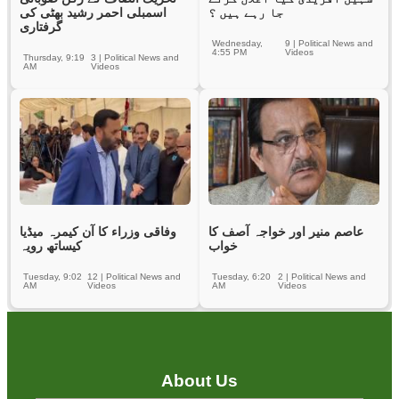
جا رہے ہیں ؟
اسمبلی احمر رشید بھٹی کی
گرفتاری
Wednesday,
9
|
Political News and
4:55 PM
Videos
Thursday, 9:19
3
|
Political News and
AM
Videos
عاصم منیر اور خواجہ آصف کا
وفاقی وزراء کا آن کیمرہ میڈیا
خواب
کیساتھ رویہ
Tuesday, 9:02
12
|
Political News and
Tuesday, 6:20
2
|
Political News and
AM
Videos
AM
Videos
About Us