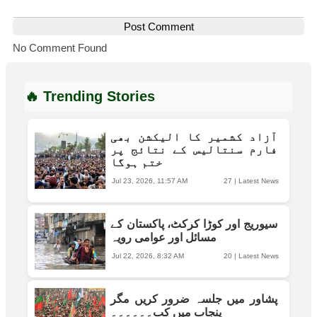
Post Comment
No Comment Found
🔥 Trending Stories
آزاد کشمیر کا الیکشن بھی
فارم سنتالیس کے نتائج پر
ختم ہوگا
Jul 23, 2026, 11:57 AM
27
|
Latest News
سیوریج اور کوڑا کرکٹ، پاکستان کے
مسائل اور عوامی رویہ
Jul 22, 2026, 8:32 AM
20
|
Latest News
پشاور میں جلسہ ضرور کریں مگر
پنجاب میں کب۔۔۔۔۔۔