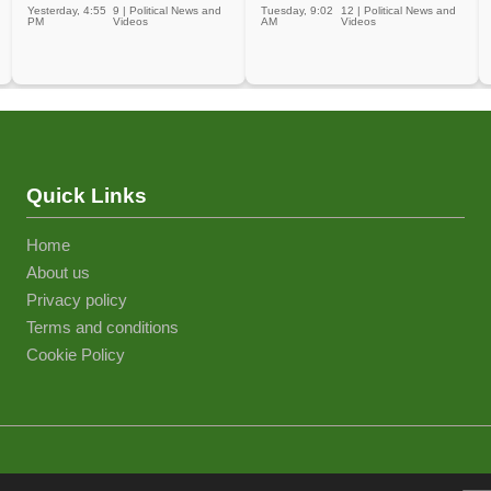
Yesterday, 4:55
9
|
Political News and
Tuesday, 9:02
12
|
Political News and
PM
Videos
AM
Videos
Quick Links
Home
About us
Privacy policy
Terms and conditions
Cookie Policy