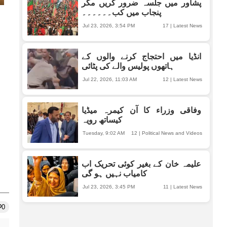
پشاور میں جلسہ ضرور کریں مگر
پنجاب میں کب۔۔۔۔۔۔
Jul 23, 2026, 3:54 PM
17
|
Latest News
انڈیا میں احتجاج کرنے والوں کے
ہاتھوں پولیس والے کی پٹائی
Jul 22, 2026, 11:03 AM
12
|
Latest News
وفاقی وزراء کا آن کیمرہ میڈیا
کیساتھ رویہ
Tuesday, 9:02 AM
12
|
Political News and Videos
علیمہ خان کے بغیر کوئی تحریک اب
کامیاب نہیں ہو گی
Jul 23, 2026, 3:45 PM
11
|
Latest News
0