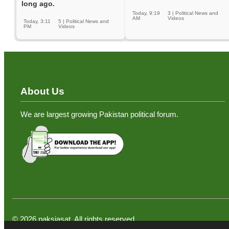
long ago.
Today, 9:19
3
|
Political News and
AM
Videos
Today, 3:11
5
|
Political News and
PM
Videos
About Us
We are largest growing Pakistan political forum.
©
2026
paksiasat. All rights reserved.