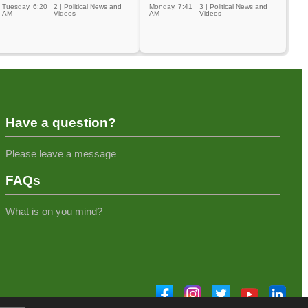
Tuesday, 6:20
2
|
Political News and
Monday, 7:41
3
|
Political News and
AM
Videos
AM
Videos
Have a question?
Please leave a message
FAQs
What is on you mind?