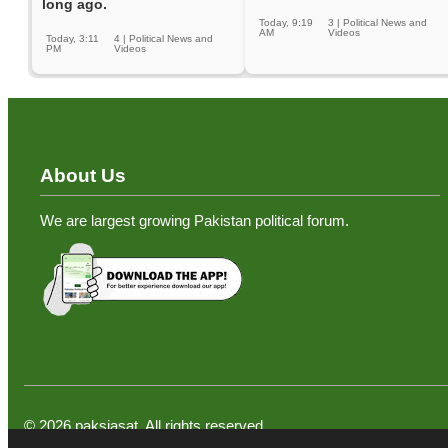
long ago.
Today, 9:19
3
|
Political News and
AM
Videos
Today, 3:11
4
|
Political News and
PM
Videos
About Us
We are largest growing Pakistan political forum.
©
2026
paksiasat. All rights reserved.