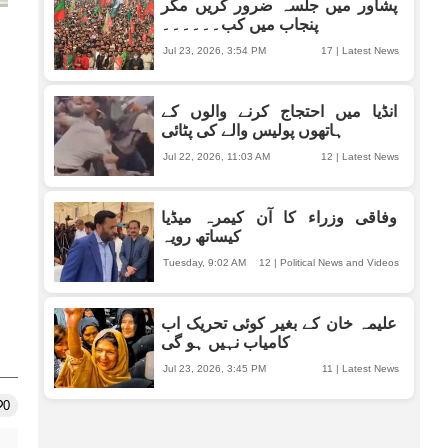
پشاور میں جلسہ ضرور کریں مگر
پنجاب میں کب۔۔۔۔۔۔
Jul 23, 2026, 3:54 PM
17
|
Latest News
انڈیا میں احتجاج کرنے والوں کے
ہاتھوں پولیس والے کی پٹائی
Jul 22, 2026, 11:03 AM
12
|
Latest News
وفاقی وزراء کا آن کیمرہ میڈیا
کیساتھ رویہ
Tuesday, 9:02 AM
12
|
Political News and Videos
علیمہ خان کے بغیر کوئی تحریک اب
کامیاب نہیں ہو گی
Jul 23, 2026, 3:45 PM
11
|
Latest News
0