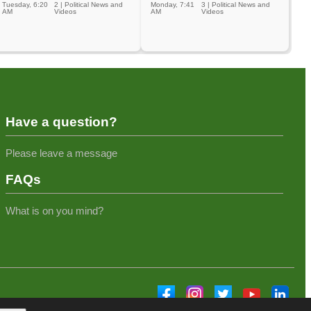
Tuesday, 6:20
2
|
Political News and
Monday, 7:41
3
|
Political News and
AM
Videos
AM
Videos
Have a question?
Please leave a message
FAQs
What is on you mind?