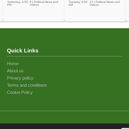
Yesterday, 4:55
9
|
Political News and
Tuesday, 9:02
12
|
Political News and
PM
Videos
AM
Videos
Quick Links
Home
About us
Privacy policy
Terms and conditions
Cookie Policy