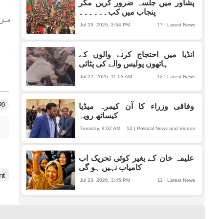
پشاور میں جلسہ ضرور کریں مگر
پنجاب میں کب۔۔۔۔۔۔
Jul 23, 2026, 3:54 PM
17
|
Latest News
انڈیا میں احتجاج کرنے والوں کے
ہاتھوں پولیس والے کی پٹائی
Jul 22, 2026, 11:03 AM
12
|
Latest News
0
وفاقی وزراء کا آن کیمرہ میڈیا
کیساتھ رویہ
Tuesday, 9:02 AM
12
|
Political News and Videos
علیمہ خان کے بغیر کوئی تحریک اب
کامیاب نہیں ہو گی
nt
Jul 23, 2026, 3:45 PM
11
|
Latest News