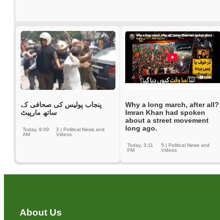
پنجاب پولیس کی صحافی کے
Why a long march, after all?
ساتھ مارپیٹ
Imran Khan had spoken
about a street movement
long ago.
Today, 9:09
3
|
Political News and
AM
Videos
Today, 3:11
5
|
Political News and
PM
Videos
About Us