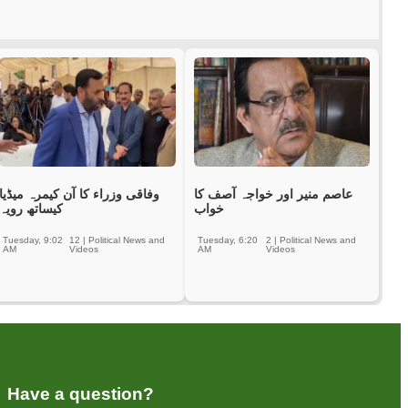
عاصم منیر اور خواجہ آصف کا
وفاقی وزراء کا آن کیمرہ میڈیا
خواب
کیساتھ رویہ
Tuesday, 9:02
12
|
Political News and
Tuesday, 6:20
2
|
Political News and
AM
Videos
AM
Videos
Have a question?