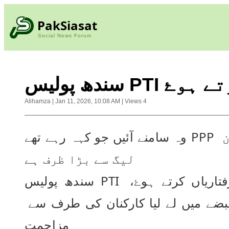
PakSiasat
Social News Forum
ندھ پولیس
Alihamza
|
Jan 11, 2026, 10:08 AM
|
Views
4
وہ سامنے آئیں جو کہہ رہے تھے PPP کی حکومت کا ن 
لیگ سے بڑا ظرف ہے
سندھ پولیس PTI کارکنان کی گرفتاریاں کرتے ہوۓ، 
جلسہ گاہ کو قبضے میں لے لیا کارکنان کی طرف سے 
مزاحمت