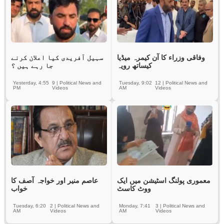
وفاقی وزراء کا آن کیمرہ میڈیا
سہیل آفریدی کیا اعلان کرنے
کیساتھ رویہ
جا رہے ہیں ؟
Yesterday, 4:55
9
|
Political News and
Tuesday, 9:02
12
|
Political News and
PM
Videos
AM
Videos
معموری پولنگ اسٹیشن میں ایک
عاصم منیر اور خواجہ آصف کا
ووٹ کاسٹ
خواب
Tuesday, 6:20
2
|
Political News and
Monday, 7:41
3
|
Political News and
AM
Videos
AM
Videos