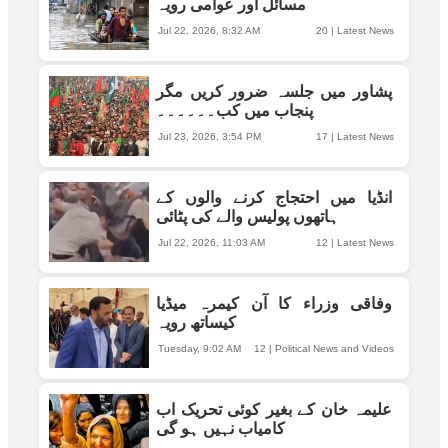
مسائل اور عوامی رویہ
Jul 22, 2026, 8:32 AM
20
|
Latest News
پشاور میں جلسہ ضرور کریں مگر
پنجاب میں کب۔۔۔۔۔۔
Jul 23, 2026, 3:54 PM
17
|
Latest News
انڈیا میں احتجاج کرنے والوں کے
ہاتھوں پولیس والے کی پٹائی
Jul 22, 2026, 11:03 AM
12
|
Latest News
وفاقی وزراء کا آن کیمرہ میڈیا
کیساتھ رویہ
Tuesday, 9:02 AM
12
|
Political News and Videos
علیمہ خان کے بغیر کوئی تحریک اب
کامیاب نہیں ہو گی