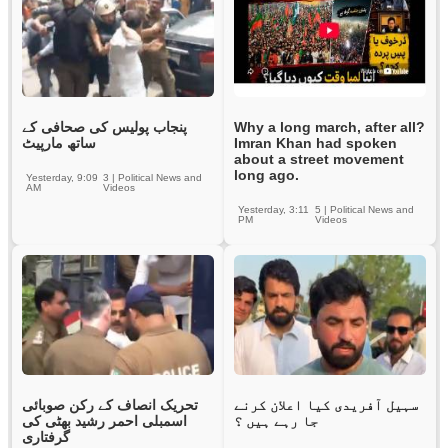
پنجاب پولیس کی صحافی کے
Why a long march, after all?
ساتھ مارپیٹ
Imran Khan had spoken
about a street movement
long ago.
Yesterday, 9:09
3
|
Political News and
AM
Videos
Yesterday, 3:11
5
|
Political News and
PM
Videos
سہیل آفریدی کیا اعلان کرنے
تحریک انصاف کے رکن صوبائی
جا رہے ہیں ؟
اسمبلی احمر رشید بھٹی کی
گرفتاری