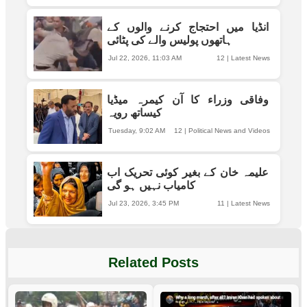
انڈیا میں احتجاج کرنے والوں کے
ہاتھوں پولیس والے کی پٹائی
Jul 22, 2026, 11:03 AM
12
|
Latest News
وفاقی وزراء کا آن کیمرہ میڈیا
کیساتھ رویہ
Tuesday, 9:02 AM
12
|
Political News and Videos
علیمہ خان کے بغیر کوئی تحریک اب
کامیاب نہیں ہو گی
Jul 23, 2026, 3:45 PM
11
|
Latest News
Related Posts