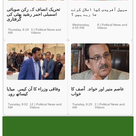
سہیل آفریدی کیا اعلان کرنے
تحریک انصاف کے رکن صوبائی
جا رہے ہیں ؟
اسمبلی احمر رشید بھٹی کی
گرفتاری
Wednesday,
9
|
Political News and
4:55 PM
Videos
Thursday, 9:19
3
|
Political News and
AM
Videos
عاصم منیر اور خواجہ آصف کا
وفاقی وزراء کا آن کیمرہ میڈیا
خواب
کیساتھ رویہ
Tuesday, 9:02
12
|
Political News and
Tuesday, 6:20
2
|
Political News and
AM
Videos
AM
Videos