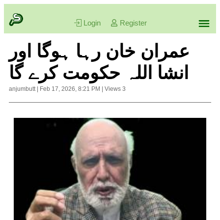
Login
Register
عمران خان رہا ہوگا اور
انشا اللہ حکومت کرے گا
anjumbutt
|
Feb 17, 2026, 8:21 PM
|
Views
3