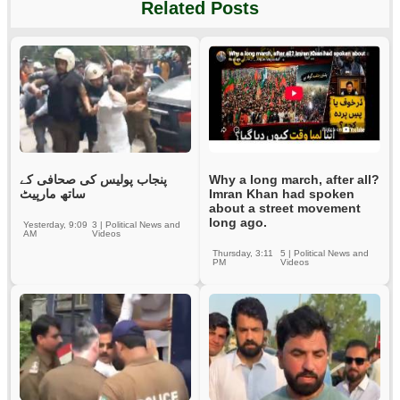
Related Posts
پنجاب پولیس کی صحافی کے
Why a long march, after all?
ساتھ مارپیٹ
Imran Khan had spoken
about a street movement
long ago.
Yesterday, 9:09
3
|
Political News and
AM
Videos
Thursday, 3:11
5
|
Political News and
PM
Videos