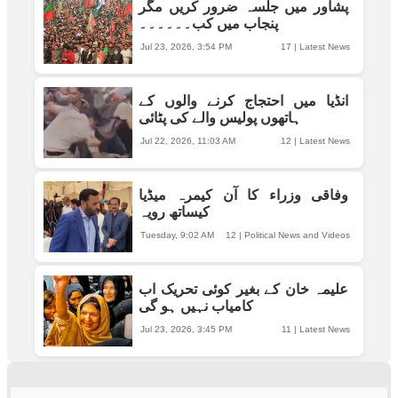
پشاور میں جلسہ ضرور کریں مگر
پنجاب میں کب۔۔۔۔۔۔
Jul 23, 2026, 3:54 PM
17
|
Latest News
انڈیا میں احتجاج کرنے والوں کے
ہاتھوں پولیس والے کی پٹائی
Jul 22, 2026, 11:03 AM
12
|
Latest News
وفاقی وزراء کا آن کیمرہ میڈیا
کیساتھ رویہ
Tuesday, 9:02 AM
12
|
Political News and Videos
علیمہ خان کے بغیر کوئی تحریک اب
کامیاب نہیں ہو گی
Jul 23, 2026, 3:45 PM
11
|
Latest News