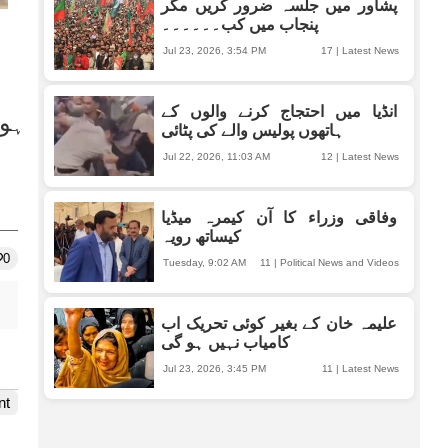
پشاور میں جلسہ ضرور کریں مگر
پنجاب میں کب۔۔۔۔۔۔
Jul 23, 2026, 3:54 PM
17
|
Latest News
انڈیا میں احتجاج کرنے والوں کے
ہاتھوں پولیس والے کی پٹائی
Jul 22, 2026, 11:03 AM
12
|
Latest News
وفاقی وزراء کا آن کیمرہ میڈیا
کیساتھ رویہ
0
Tuesday, 9:02 AM
11
|
Political News and Videos
علیمہ خان کے بغیر کوئی تحریک اب
کامیاب نہیں ہو گی
Jul 23, 2026, 3:45 PM
11
|
Latest News
nt