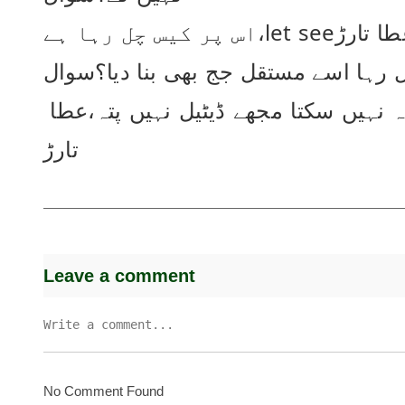
 چل رہا ہے،let see۔عطا تارڑ
رہا اسے مستقل جج بھی بنا دیا؟سوال
ہو سکتا ہےکچھ تصفیہ ہوگا لیکن میں کچھ کہہ نہیں سکتا مجھے ڈیٹیل نہیں پتہ،عطا 
تارڑ
Leave a comment
No Comment Found