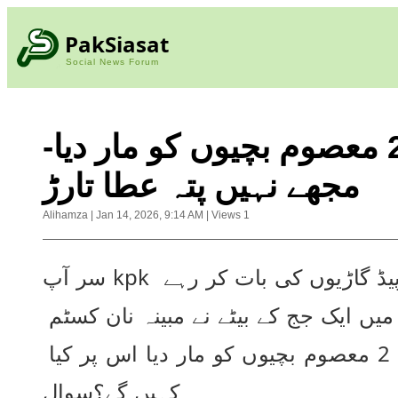
PakSiasat
Social News Forum
نان کسٹم پیڈ گاڑی ذریعے 2 معصوم بچیوں کو مار دیا-
مجھے نہیں پتہ عطا تارڑ
Alihamza
|
Jan 14, 2026, 9:14 AM
|
Views
1
سر آپ kpk میں نان کسٹم پیڈ گاڑیوں کی بات کر رہے 
ہیں لیکن وفاق میں ایک جج کے بیٹے نے مبینہ نان کسٹم 
پیڈ گاڑی زریعے 2 معصوم بچیوں کو مار دیا اس پر کیا 
کہیں گے؟سوال