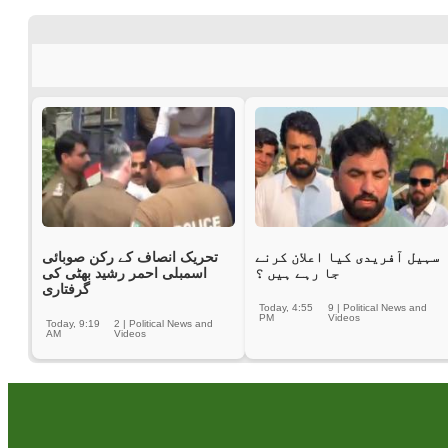
سہیل آفریدی کیا اعلان کرنے
تحریک انصاف کے رکن صوبائی
جا رہے ہیں ؟
اسمبلی احمر رشید بھٹی کی
گرفتاری
Today, 4:55
9
|
Political News and
PM
Videos
Today, 9:19
2
|
Political News and
AM
Videos