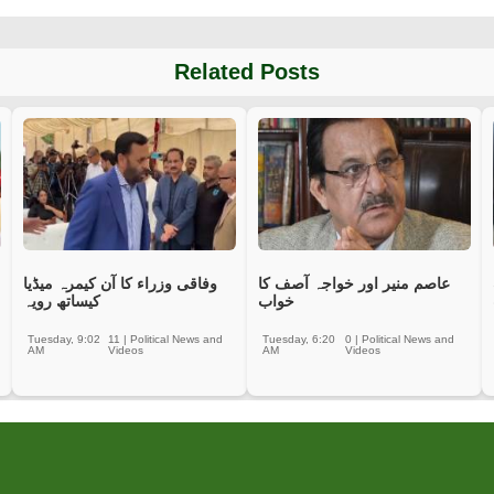
Related Posts
عاصم منیر اور خواجہ آصف کا
وفاقی وزراء کا آن کیمرہ میڈیا
خواب
کیساتھ رویہ
Tuesday, 9:02
11
|
Political News and
Tuesday, 6:20
0
|
Political News and
AM
Videos
AM
Videos