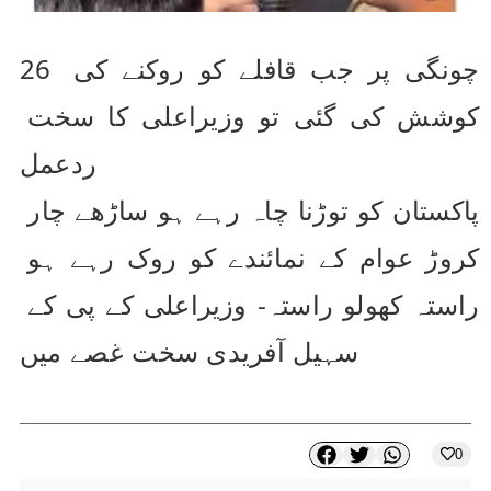
26 چونگی پر جب قافلے کو روکنے کی 
کوشش کی گئی تو وزیراعلی کا سخت 
ردعمل
پاکستان کو توڑنا چاہ رہے ہو ساڑھے چار 
کروڑ عوام کے نمائندے کو روک رہے ہو 
راستہ کھولو راستہ- وزیراعلی کے پی کے 
سہیل آفریدی سخت غصے میں
0