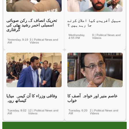
سہیل آفریدی کیا اعلان کرنے
تحریک انصاف کے رکن صوبائی
جا رہے ہیں ؟
اسمبلی احمر رشید بھٹی کی
گرفتاری
Wednesday,
9
|
Political News and
4:55 PM
Videos
Yesterday, 9:19
3
|
Political News and
AM
Videos
عاصم منیر اور خواجہ آصف کا
وفاقی وزراء کا آن کیمرہ میڈیا
خواب
کیساتھ رویہ
Tuesday, 9:02
12
|
Political News and
Tuesday, 6:20
2
|
Political News and
AM
Videos
AM
Videos