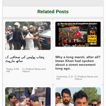
Related Posts
پنجاب پولیس کی صحافی کے
Why a long march, after all?
ساتھ مارپیٹ
Imran Khan had spoken
about a street movement
long ago.
Today, 9:09
3
|
Political News and
AM
Videos
Yesterday, 3:11
5
|
Political News and
PM
Videos