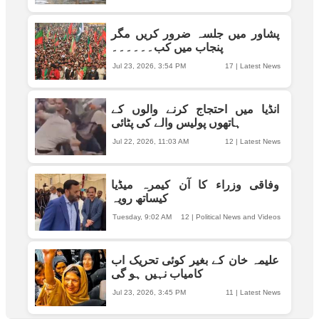
پشاور میں جلسہ ضرور کریں مگر
پنجاب میں کب۔۔۔۔۔۔
Jul 23, 2026, 3:54 PM
17
|
Latest News
انڈیا میں احتجاج کرنے والوں کے
ہاتھوں پولیس والے کی پٹائی
Jul 22, 2026, 11:03 AM
12
|
Latest News
وفاقی وزراء کا آن کیمرہ میڈیا
کیساتھ رویہ
Tuesday, 9:02 AM
12
|
Political News and Videos
علیمہ خان کے بغیر کوئی تحریک اب
کامیاب نہیں ہو گی
Jul 23, 2026, 3:45 PM
11
|
Latest News