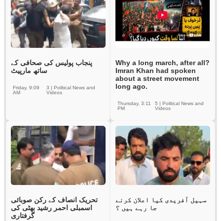
پنجاب پولیس کی صحافی کے
Why a long march, after all?
ساتھ مارپیٹ
Imran Khan had spoken
about a street movement
long ago.
Friday, 9:09
3
|
Political News and
AM
Videos
Thursday, 3:11
5
|
Political News and
PM
Videos
سہیل آفریدی کیا اعلان کرنے
تحریک انصاف کے رکن صوبائی
جا رہے ہیں ؟
اسمبلی احمر رشید بھٹی کی
گرفتاری