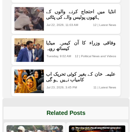
انڈیا میں احتجاج کرنے والوں کے
ہاتھوں پولیس والے کی پٹائی
Jul 22, 2026, 11:03 AM
12
|
Latest News
وفاقی وزراء کا آن کیمرہ میڈیا
کیساتھ رویہ
Tuesday, 9:02 AM
12
|
Political News and Videos
علیمہ خان کے بغیر کوئی تحریک اب
کامیاب نہیں ہو گی
Jul 23, 2026, 3:45 PM
11
|
Latest News
Related Posts