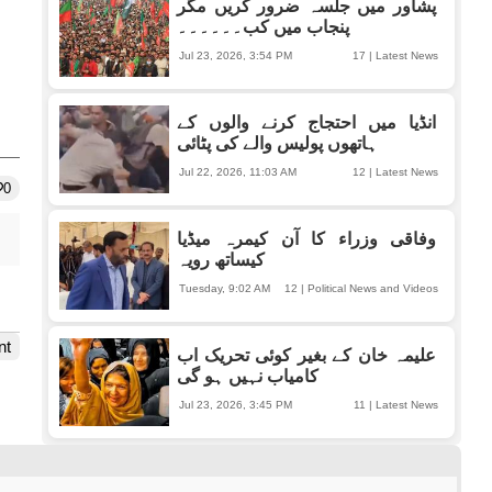
پشاور میں جلسہ ضرور کریں مگر
پنجاب میں کب۔۔۔۔۔۔
Jul 23, 2026, 3:54 PM
17
|
Latest News
انڈیا میں احتجاج کرنے والوں کے
ہاتھوں پولیس والے کی پٹائی
Jul 22, 2026, 11:03 AM
12
|
Latest News
0
وفاقی وزراء کا آن کیمرہ میڈیا
کیساتھ رویہ
Tuesday, 9:02 AM
12
|
Political News and Videos
nt
علیمہ خان کے بغیر کوئی تحریک اب
کامیاب نہیں ہو گی
Jul 23, 2026, 3:45 PM
11
|
Latest News