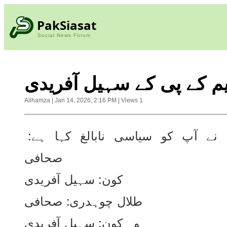
PakSiasat
Social News Forum
 کے پی کے سہیل آفریدی
Alihamza
|
Jan 14, 2026, 2:16 PM
|
Views
1
طلال چوہدری نے آپ کو سیاسی نابالغ کہا ہے: 
صحافی
کون: سہیل آفریدی
طلال چوہدری: صحافی
وہ کون: سہیل آفریدی