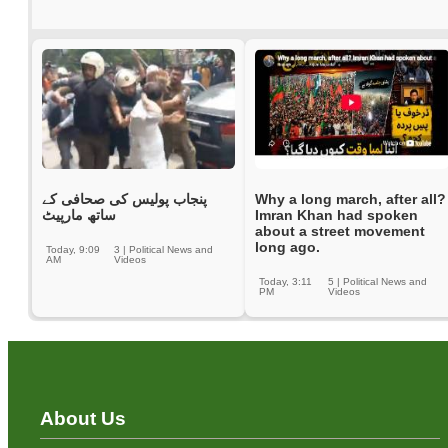
پنجاب پولیس کی صحافی کے
Why a long march, after all?
ساتھ مارپیٹ
Imran Khan had spoken
about a street movement
long ago.
Today, 9:09
3
|
Political News and
AM
Videos
Today, 3:11
5
|
Political News and
PM
Videos
About Us