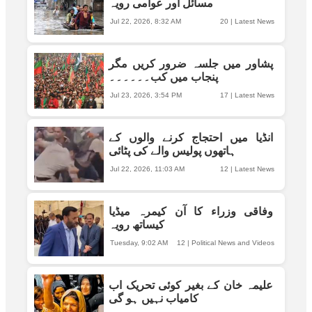
مسائل اور عوامی رویہ
Jul 22, 2026, 8:32 AM
20
|
Latest News
پشاور میں جلسہ ضرور کریں مگر
پنجاب میں کب۔۔۔۔۔۔
Jul 23, 2026, 3:54 PM
17
|
Latest News
انڈیا میں احتجاج کرنے والوں کے
ہاتھوں پولیس والے کی پٹائی
Jul 22, 2026, 11:03 AM
12
|
Latest News
وفاقی وزراء کا آن کیمرہ میڈیا
کیساتھ رویہ
Tuesday, 9:02 AM
12
|
Political News and Videos
علیمہ خان کے بغیر کوئی تحریک اب
کامیاب نہیں ہو گی