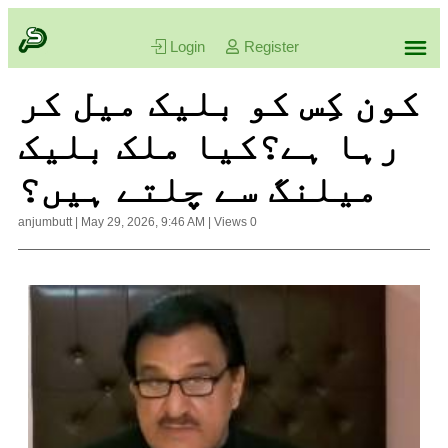
Login
Register
کون کِس کو بلیک میل کر
رہا ہے؟کیا ملک بلیک
میلنگ سے چلتے ہیں؟
anjumbutt
|
May 29, 2026, 9:46 AM
|
Views
0