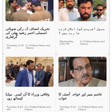
سہیل آفریدی کیا اعلان کرنے
تحریک انصاف کے رکن صوبائی
جا رہے ہیں ؟
اسمبلی احمر رشید بھٹی کی
گرفتاری
Wednesday,
9
|
Political News and
4:55 PM
Videos
Thursday, 9:19
3
|
Political News and
AM
Videos
عاصم منیر اور خواجہ آصف کا
وفاقی وزراء کا آن کیمرہ میڈیا
خواب
کیساتھ رویہ
Tuesday, 9:02
12
|
Political News and
Tuesday, 6:20
2
|
Political News and
AM
Videos
AM
Videos