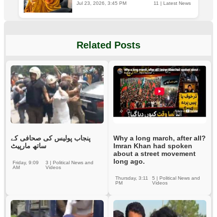
Jul 23, 2026, 3:45 PM
11
|
Latest News
Related Posts
پنجاب پولیس کی صحافی کے
Why a long march, after all?
ساتھ مارپیٹ
Imran Khan had spoken
about a street movement
long ago.
Friday, 9:09
3
|
Political News and
AM
Videos
Thursday, 3:11
5
|
Political News and
PM
Videos